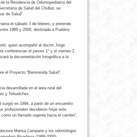
de la Residencia de Odontopediatría del
ecretaría de Salud del Chubut, se
os de Salud”.
hasta el sábado 3 de febrero, y pretende
 entre 1989 y 2000, destinada a Pueblos
etti, quien acompañó al doctor Jorge
rá conferencias el jueves 1° y el viernes 2
lizará la documentación fotográfica a la
re el Proyecto “Bienvenida Salud”,
ia desarrollada en el área rural del
es y Tehuelches.
 surgió en 1994, a partir de un encuentro
os profesionales decidieron forjar este
 como un llamado urgente hacia el cambio”,
la doctora Marisa Campano y los odontólogos
 Comodoro Rivadavia (1989-2000).