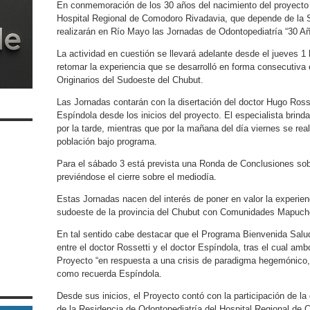
En conmemoración de los 30 años del nacimiento del proyecto 
Hospital Regional de Comodoro Rivadavia, que depende de la S
realizarán en Río Mayo las Jornadas de Odontopediatría “30 Añ
La actividad en cuestión se llevará adelante desde el jueves 1 
retomar la experiencia que se desarrolló en forma consecutiva
Originarios del Sudoeste del Chubut.
Las Jornadas contarán con la disertación del doctor Hugo Ross
Espíndola desde los inicios del proyecto. El especialista brinda
por la tarde, mientras que por la mañana del día viernes se rea
población bajo programa.
Para el sábado 3 está prevista una Ronda de Conclusiones sob
previéndose el cierre sobre el mediodía.
Estas Jornadas nacen del interés de poner en valor la experienc
sudoeste de la provincia del Chubut con Comunidades Mapuch
En tal sentido cabe destacar que el Programa Bienvenida Salud
entre el doctor Rossetti y el doctor Espíndola, tras el cual amb
Proyecto “en respuesta a una crisis de paradigma hegemónico,
como recuerda Espíndola.
Desde sus inicios, el Proyecto contó con la participación de 
de la Residencia de Odontopediatría del Hospital Regional de