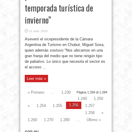
temporada turística de
invierno”
11 abril, 2020
Aseveró el vicepresidente de la Cámara
Argentina de Turismo en Chubut, Miguel Sosa,
quien además sostuvo “Nos ubicamos en una
gran franja del medio que no tiene ningún tipo
de paliativo. Lo único que necesita el sector es
el acceso ...
Leer más »
« Primero
...
1.230
Página 1.256 di 1.284
1.240
1.250
1.256
«
1.254
1.255
1.257
1.258
»
1.260
1.270
1.280
...
Último »