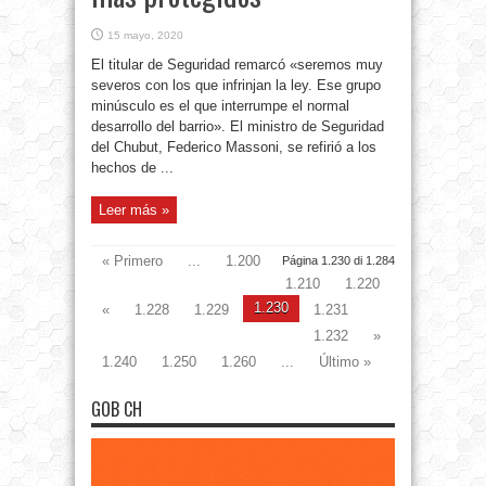
15 mayo, 2020
El titular de Seguridad remarcó «seremos muy
severos con los que infrinjan la ley. Ese grupo
minúsculo es el que interrumpe el normal
desarrollo del barrio». El ministro de Seguridad
del Chubut, Federico Massoni, se refirió a los
hechos de ...
Leer más »
« Primero
...
1.200
Página 1.230 di 1.284
1.210
1.220
1.230
«
1.228
1.229
1.231
1.232
»
1.240
1.250
1.260
...
Último »
GOB CH