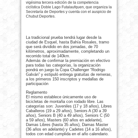
vigésima tercera edición de la competencia
ciclística Doble Lago Futalaufquen, que organiza la
Secretaría de Deportes y cuenta con el auspicio de
Chubut Deportes.
La tradicional prueba tendrá lugar desde la
ciudad de Esquel, hasta Bahía Rosales, tramo
que será dividido en dos jornadas, de 70
kilómetros, aproximadamente, completando un
recorrido total de 140km.
Además de confirmar la premiación en efectivo
para todas las categorías, la organización
pondrá en juego la Copa Challenger “Rodrigo
Galván” y estipuló entrega gratuitas de remeras,
a los primeros 150 inscriptos y medallas de
participación
Reglamento
El mismo establece únicamente uso de
bicicletas de montaña con rodado libre. Las
categorías son: Juveniles (17 y 18 años), Libres
Caballeros (19 a 29 años), Seniors A (30 a 39
años), Seniors B (40 a 49 años), Seniors C (50
a 59 años), Masters (60 años en adelante),
Damas Libres (hasta 35 años), Damas Master
(36 años en adelante) y Cadetes (14 a 16 años),
todos con edad cumplida en el año calendario.