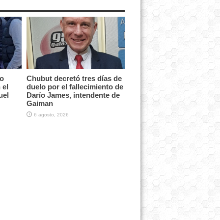
vo
Chubut decretó tres días de
 el
duelo por el fallecimiento de
uel
Darío James, intendente de
Gaiman
6 agosto, 2026