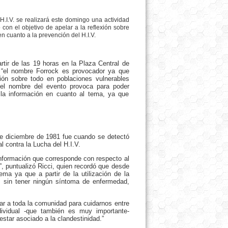
H.I.V. se realizará este domingo una actividad
con el objetivo de apelar a la reflexión sobre
n cuanto a la prevención del H.I.V.
rtir de las 19 horas en la Plaza Central de
ue “el nombre Forrock es provocador ya que
ón sobre todo en poblaciones vulnerables
 el nombre del evento provoca para poder
a información en cuanto al tema, ya que
 de diciembre de 1981 fue cuando se detectó
l contra la Lucha del H.I.V.
información que corresponde con respecto al
 puntualizó Ricci, quien recordó que desde
a ya que a partir de la utilización de la
s sin tener ningún síntoma de enfermedad,
r a toda la comunidad para cuidarnos entre
ividual -que también es muy importante-
star asociado a la clandestinidad.”