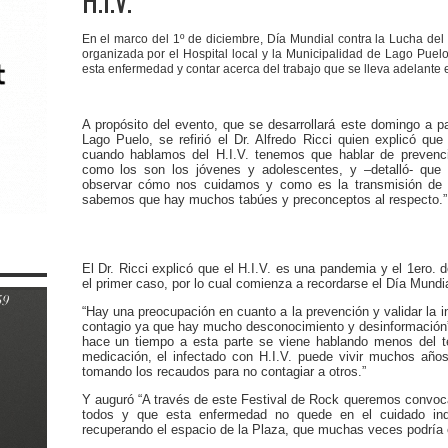
H.I.V.
En el marco del 1º de diciembre, Día Mundial contra la Lucha del 
organizada por el Hospital local y la Municipalidad de Lago Puelo 
esta enfermedad y contar acerca del trabajo que se lleva adelante e
A propósito del evento, que se desarrollará este domingo a pa
Lago Puelo, se refirió el Dr. Alfredo Ricci quien explicó q
cuando hablamos del H.I.V. tenemos que hablar de prevenci
como los son los jóvenes y adolescentes, y –detalló- que
observar cómo nos cuidamos y como es la transmisión de l
sabemos que hay muchos tabúes y preconceptos al respecto.”
El Dr. Ricci explicó que el H.I.V. es una pandemia y el 1ero.
el primer caso, por lo cual comienza a recordarse
el Día Mundia
“Hay una preocupación en cuanto a la prevención y validar la 
contagio ya que hay mucho desconocimiento y desinformación”,
hace un tiempo a esta parte se viene hablando menos del tem
medicación, el infectado con H.I.V. puede vivir muchos año
tomando los recaudos para no contagiar a otros.”
Y auguró “A través de este Festival de Rock queremos convoca
todos y que esta enfermedad no quede en el cuidado ind
recuperando el espacio de la Plaza, que muchas veces podría e