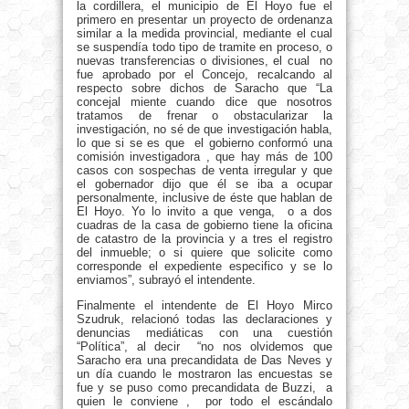
la cordillera, el municipio de El Hoyo fue el
primero en presentar un proyecto de ordenanza
similar a la medida provincial, mediante el cual
se suspendía todo tipo de tramite en proceso, o
nuevas transferencias o divisiones, el cual no
fue aprobado por el Concejo, recalcando al
respecto sobre dichos de Saracho que “La
concejal miente cuando dice que nosotros
tratamos de frenar o obstacularizar la
investigación, no sé de que investigación habla,
lo que si se es que el gobierno conformó una
comisión investigadora , que hay más de 100
casos con sospechas de venta irregular y que
el gobernador dijo que él se iba a ocupar
personalmente, inclusive de éste que hablan de
El Hoyo. Yo lo invito a que venga, o a dos
cuadras de la casa de gobierno tiene la oficina
de catastro de la provincia y a tres el registro
del inmueble; o si quiere que solicite como
corresponde el expediente especifico y se lo
enviamos”, subrayó el intendente.
Finalmente el intendente de El Hoyo Mirco
Szudruk, relacionó todas las declaraciones y
denuncias mediáticas con una cuestión
“Política”, al decir “no nos olvidemos que
Saracho era una precandidata de Das Neves y
un día cuando le mostraron las encuestas se
fue y se puso como precandidata de Buzzi, a
quien le conviene , por todo el escándalo