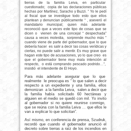
tierras de la familia Leiva, en particular
cuestionado;
copia de las declaraciones públicas
hechas por Martínez, Saracho y Buzzi. ” Yo le pedí
al fiscal que se investigue todo esto que ellos
plantean y denuncian públicamente “ , aseveró el
mandatario municipal; quien más adelante
reconoció que a veces este tipo de cosas que se
dicen o
vienen de una concejal “ despechada”
causa a veces molestia,
sorprende mucho más ”
cuando viene de parte del gobernador, que lo que
debería hacer
es salir a decir las cosas verídicas y
ciertas, no puede salir a mentir. Es muy grave que
hagan este tipo de acusaciones, yo lo que creo
es
que el gobernador tiene muy mala intención al
respecto,
o está comprando pescado podrido…”,
insistió
el intendente de El Hoyo.
Para más adelante asegurar que lo que
realmente le preocupa es “ lo que salen a decir
respecto a un expediente y una familia, ellos
demonizan a la familia Leiva, salen a decir que
la familia había solicitado 60 hectáreas y
alguien en el medio se quedó con mil. Yo invito
al gobernador si no quiere reunirse conmigo,
que se reúna con la familia Leiva … que ellos le
van a explicar lo que solicitan”.
Así mismo, en conferencia de prensa, Szudruk,
recordó que cuando el gobernador anunció el
decreto sobre tierras a raíz de los incendios en