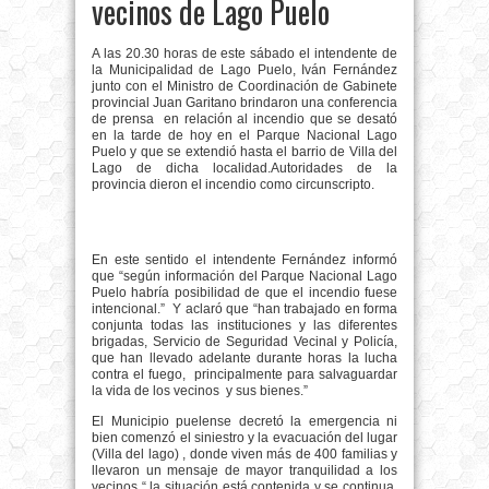
vecinos de Lago Puelo
A las 20.30 horas de este sábado el intendente de
la Municipalidad de Lago Puelo, Iván Fernández
junto con el Ministro de Coordinación de Gabinete
provincial Juan Garitano brindaron una conferencia
de prensa
en relación al incendio que se desató
en la tarde de hoy en el Parque Nacional Lago
Puelo y que se extendió hasta el barrio de Villa del
Lago de dicha localidad.Autoridades de la
provincia dieron el incendio como circunscripto.
En este sentido el intendente Fernández informó
que “según información del Parque Nacional Lago
Puelo habría posibilidad de que el incendio fuese
intencional.”
Y aclaró que “han trabajado en forma
conjunta todas las instituciones y las diferentes
brigadas, Servicio de Seguridad Vecinal y Policía,
que han llevado adelante durante horas la lucha
contra el fuego,
principalmente para salvaguardar
la vida de los vecinos
y sus bienes.”
El Municipio puelense decretó la emergencia ni
bien comenzó el siniestro y la evacuación del lugar
(Villa del lago) , donde viven más de 400 familias y
llevaron un mensaje de mayor tranquilidad a los
vecinos “ la situación está contenida y se continua