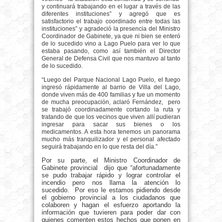
y continuará trabajando en el lugar a través de las
diferentes instituciones” y agregó que es
satisfactorio el trabajo coordinado entre todas las
instituciones” y agradeció la presencia del Ministro
Coordinador de Gabinete, ya que ni bien se enteró
de lo sucedido vino a Lago Puelo para ver lo que
estaba pasando, como así también el Director
General de Defensa Civil que nos mantuvo al tanto
de lo sucedido.
“Luego del Parque Nacional Lago Puelo, el fuego
ingresó rápidamente al barrio de Villa del Lago,
donde viven más de 400 familias y fue un momento
de mucha preocupación, aclaró Fernández,
pero
se trabajó coordinadamente cortando la ruta y
tratando de que los vecinos que viven allí pudieran
ingresar para sacar sus bienes o los
medicamentos. A esta hora tenemos un panorama
mucho más tranquilizador y el personal afectado
seguirá trabajando en lo que resta del día.”
Por su parte, el Ministro Coordinador de
Gabinete provincial dijo que “afortunadamente
se pudo trabajar rápido y lograr controlar el
incendio pero nos llama la atención lo
sucedido. Por eso le estamos pidiendo desde
el gobierno provincial a los ciudadanos que
colaboren y hagan el esfuerzo aportando la
información que tuvieren para poder dar con
quienes comenten estos hechos que ponen en