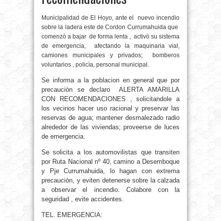
Municipalidad de El Hoyo, ante el
nuevo incendio
sobre la ladera este de Cordon Currumahuida que
comenzò a bajar
de forma lenta ,
activò su sistema
de emergencia,
afectando la maquinaria vial,
camiones municipales y privados;
bomberos
voluntarios , policìa, personal municipal.
Se informa a la poblacion en general que por
precauciòn se declaro ALERTA AMARILLA
CON RECOMENDACIONES , solicitandole a
los vecinos hacer uso racional y preservar las
reservas de agua; mantener desmalezado radio
alrededor de las viviendas; proveerse de luces
de emergencia.
Se solicita a los automovilistas que transiten
por Ruta Nacional nº 40, camino a Desemboque
y Pje Currumahuida, lo hagan con extrema
precauciòn, y eviten detenerse sobre la calzada
a observar el incendio. Colabore con la
seguridad , evite accidentes.
TEL. EMERGENCIA: