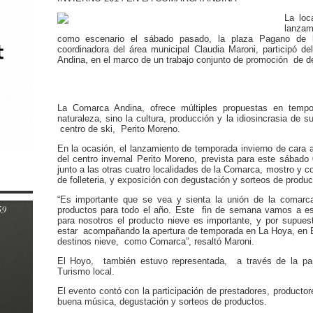
La loc
lanzam
como escenario el sábado pasado, la plaza Pagano de la
coordinadora del área municipal Claudia Maroni, participó d
Andina, en el marco de un trabajo conjunto de promoción de de
La Comarca Andina, ofrece múltiples propuestas en tempor
naturaleza, sino la cultura, producción y la idiosincrasia de 
centro de ski, Perito Moreno.
En la ocasión, el lanzamiento de temporada invierno de cara a
del centro invernal Perito Moreno, prevista para este sábado 
junto a las otras cuatro localidades de la Comarca, mostro y co
de folleteria, y exposición con degustación y sorteos de produc
“Es importante que se vea y sienta la unión de la comar
productos para todo el año. Este fin de semana vamos a esta
para nosotros el producto nieve es importante, y por supu
estar acompañando la apertura de temporada en La Hoya, en E
destinos nieve, como Comarca”, resaltó Maroni.
El Hoyo, también estuvo representada, a través de la par
Turismo local.
El evento contó con la participación de prestadores, product
buena música, degustación y sorteos de productos.