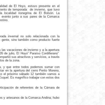
alidad de El Hoyo, estuvo presente en el
iento de temporada de invierno, que tuvo
 localidad rionegrina de El Bolsón. La
el evento junto a sus pares de la Comarca
stino.
ada invernal no solo relacionada con la
su gente, sino también como producto fuerte
 las vacaciones de invierno y a la apertura
05 de julio, El Hoyo” Paraíso Cordillerano”
mpartió sus atractivos y servicios, a través
tos de la zona.
ca, y que entre todos podemos sumar con
r en la apertura del cerro Perito Moreno,
esto el próximo sábado 12 también vamos a
squel. Es magnífico trabajar con estos dos
ticipación de referentes de la Cámara de
ores y artesanos de la Comarca Andina; hubo