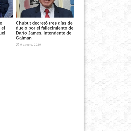
vo
Chubut decretó tres días de
 el
duelo por el fallecimiento de
uel
Darío James, intendente de
Gaiman
6 agosto, 2026