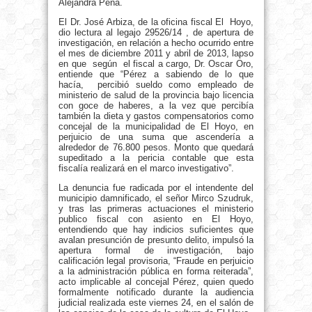
Alejandra Peña.
El Dr. José Arbiza, de la oficina fiscal El Hoyo,
dio lectura al legajo 29526/14 , de apertura de
investigación, en relación a hecho ocurrido entre
el mes de diciembre 2011 y abril de 2013, lapso
en que según el fiscal a cargo, Dr. Oscar Oro,
entiende que “Pérez a sabiendo de lo que
hacía, percibió sueldo como empleado de
ministerio de salud de la provincia bajo licencia
con goce de haberes, a la vez que percibía
también la dieta y gastos compensatorios como
concejal de la municipalidad de El Hoyo, en
perjuicio de una suma que ascendería a
alrededor de 76.800 pesos. Monto que quedará
supeditado a la pericia contable que esta
fiscalía realizará en el marco investigativo”.
La denuncia fue radicada por el intendente del
municipio damnificado, el señor Mirco Szudruk,
y tras las primeras actuaciones el ministerio
publico fiscal con asiento en El Hoyo,
entendiendo que hay indicios suficientes que
avalan presunción de presunto delito, impulsó la
apertura formal de investigación, bajo
calificación legal provisoria, “Fraude en perjuicio
a la administración pública en forma reiterada”,
acto implicable al concejal Pérez, quien quedo
formalmente notificado durante la audiencia
judicial realizada este viernes 24, en el salón de