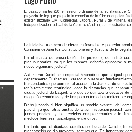
Lago Puelo
El pasado martes (16) en sesión ordinaria de la legislatura del C
proyecto de ley que propicia la creación de la Circunscripción Judi
existen juzgado Civil Comercial, Laboral, Rural y de Minería,
independizacion judicial de la Comarca Andina, de los estrados c
La iniciativa a espera de dictamen favorable y posterior aprob
Comisión de Asuntos Constitucionales y Justicia, de la Legisl
En el marco de presentación del proyecto, se indicó que
presupuestarias, ya que las mismas deberán aprobarse al m
nuevo organismo judicial”.
Así mismo Daniel hizo especial hincapié en que al igual que 
departamento Cushamen , creado y puesto en funcionamiento
trascendentes que permitió el acceso a la Justicia de un sec
tenía totalmente restringido, dada la distancias que separan
ciudad judicial de Esquel; a lo que se sumaba la escases de 
erogación económica y de tiempo a quien debía realizar o cump
Dicho juzgado si bien significa un notable avance del derec
parcial, ya que otras aristas de la administración judicial aún
jueces penales y los servicios complementarios a la Justi
médicos forenses, psicólogos, entre otros.
En tanto que el diputado cordillerano Eduardo Daniel ( Inte
presentación de dio proyecto, sostuvo que “Es importante de