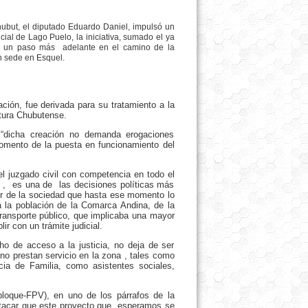
hubut, el diputado Eduardo Daniel, impulsó un
cial de Lago Puelo, la iniciativa, sumado el ya
 es un paso más
adelante en el camino de la
on sede en Esquel.
ación, fue derivada para su tratamiento a la
atura Chubutense.
 “dicha creación no demanda erogaciones
omento de la puesta en funcionamiento del
el juzgado civil con competencia en todo el
 , es una de las decisiones políticas más
tor de la sociedad que hasta ese momento lo
 a la población de la Comarca Andina, de la
transporte público, que implicaba una mayor
lir con un trámite judicial.
ho de acceso a la justicia, no deja de ser
 no prestan servicio en la zona , tales como
cia de Familia, como asistentes sociales,
rbloque-FPV), en uno de los párrafos de la
stacar que este proyecto que, esperamos se