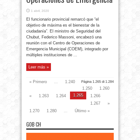
1 abril, 2020
El funcionario provincial remarcó que “el
objetivo de máxima es el bienestar de la
ciudadanía”. El ministro de Seguridad del
Chubut, Federico Massoni, encabezó una
reunión con el Centro de Operaciones de
Emergencia Municipal (COEM), integrado por
múltiples instituciones de ...
Leer más »
« Primero
...
1.240
Página 1.265 di 1.284
1.250
1.260
1.265
«
1.263
1.264
1.266
1.267
»
1.270
1.280
...
Último »
GOB CH