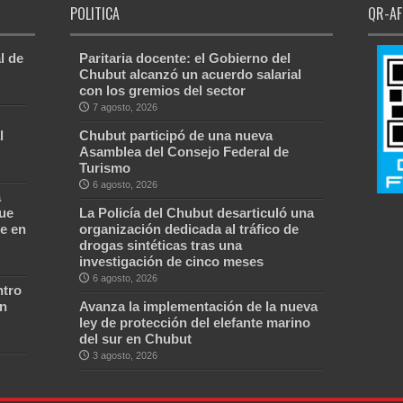
POLITICA
QR-AF
l de
Paritaria docente: el Gobierno del
Chubut alcanzó un acuerdo salarial
con los gremios del sector
7 agosto, 2026
l
Chubut participó de una nueva
Asamblea del Consejo Federal de
Turismo
6 agosto, 2026
a
ue
La Policía del Chubut desarticuló una
e en
organización dedicada al tráfico de
drogas sintéticas tras una
investigación de cinco meses
6 agosto, 2026
ntro
ón
Avanza la implementación de la nueva
ley de protección del elefante marino
del sur en Chubut
3 agosto, 2026