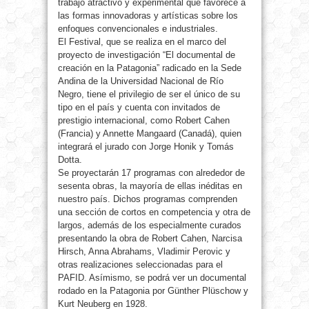
trabajo atractivo y experimental que favorece a
las formas innovadoras y artísticas sobre los
enfoques convencionales e industriales.
El Festival, que se realiza en el marco del
proyecto de investigación “El documental de
creación en la Patagonia” radicado en la Sede
Andina de la Universidad Nacional de Río
Negro, tiene el privilegio de ser el único de su
tipo en el país y cuenta con invitados de
prestigio internacional, como Robert Cahen
(Francia) y Annette Mangaard (Canadá), quien
integrará el jurado con Jorge Honik y Tomás
Dotta.
Se proyectarán 17 programas con alrededor de
sesenta obras, la mayoría de ellas inéditas en
nuestro país. Dichos programas comprenden
una sección de cortos en competencia y otra de
largos, además de los especialmente curados
presentando la obra de Robert Cahen, Narcisa
Hirsch, Anna Abrahams, Vladimir Perovic y
otras realizaciones seleccionadas para el
PAFID. Asímismo, se podrá ver un documental
rodado en la Patagonia por Günther Plüschow y
Kurt Neuberg en 1928.