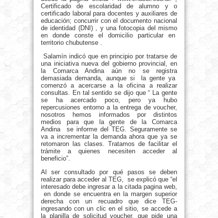
Certificado de escolaridad de alumno y o
certificado laboral para docentes y auxiliares de
educación; concurrir con el documento nacional
de identidad (DNI) , y una fotocopia del mismo
en donde conste el domicilio particular en
territorio chubutense .
Salamín indicó que en principio por tratarse de
una iniciativa nueva del gobierno provincial, en
la Comarca Andina aún no se registra
demasiada demanda, aunque si la gente ya
comenzó a acercarse a la oficina a realizar
consultas. En tal sentido se dijo que “ La gente
se ha acercado poco, pero ya hubo
repercusiones entorno a la entrega de voucher,
nosotros hemos informados por distintos
medios para que la gente de la Comarca
Andina se informe del TEG. Seguramente se
va a incrementar la demanda ahora que ya se
retomaron las clases. Tratamos de facilitar el
trámite a quienes necesiten acceder al
beneficio”.
Al ser consultado por qué pasos se deben
realizar para acceder al TEG, se explicó que “el
interesado debe ingresar a la citada pagina web,
en donde se encuentra en la margen superior
derecha con un recuadro que dice TEG-
ingresando con un clic en el sitio, se accede a
la planilla de solicitud voucher, que pide una