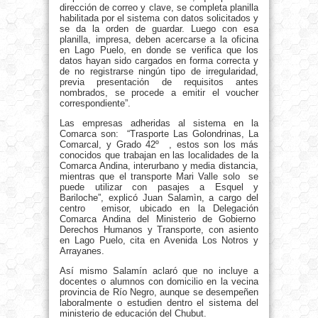
dirección de correo y clave, se completa planilla
habilitada por el sistema con datos solicitados y
se da la orden de guardar. Luego con esa
planilla, impresa, deben acercarse a la oficina
en Lago Puelo, en donde se verifica que los
datos hayan sido cargados en forma correcta y
de no registrarse ningún tipo de irregularidad,
previa presentación de requisitos antes
nombrados, se procede a emitir el voucher
correspondiente”.
Las empresas adheridas al sistema en la
Comarca son: “Trasporte Las Golondrinas, La
Comarcal, y Grado 42º , estos son los más
conocidos que trabajan en las localidades de la
Comarca Andina, interurbano y media distancia,
mientras que el transporte Mari Valle solo se
puede utilizar con pasajes a Esquel y
Bariloche”, explicó Juan Salamìn, a cargo del
centro emisor, ubicado en la Delegación
Comarca Andina del Ministerio de Gobierno
Derechos Humanos y Transporte, con asiento
en Lago Puelo, cita en Avenida Los Notros y
Arrayanes.
Así mismo Salamín aclaró que no incluye a
docentes o alumnos con domicilio en la vecina
provincia de Río Negro, aunque se desempeñen
laboralmente o estudien dentro el sistema del
ministerio de educación del Chubut.