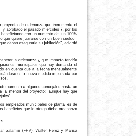
ió proyecto de ordenanza que incrementa el
l y aprobado el pasado miércoles 7, por los
ría beneficiando con un aumento de un 100%
orque quiere jubilarse con un buen sueldo;
ue deban asegurarle su jubilación”, advirtió
osperar la ordenanza,¿ que impacto tendría
ogaciones municipales que hoy demanda el
ndo en cuenta que a la fecha mensualmente
plicándose esta nueva medida impulsada por
esos.
ecto aumenta a algunos concejales hasta un
ta al mentor del proyecto; aunque hay que
jales”.
 los empleados municipales de planta es de
os beneficios que le otorga dicha ordenanza
 ?
sar Salamín (FPV); Walter Pérez y Marisa