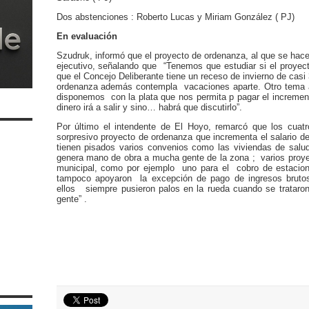
Dos abstenciones : Roberto Lucas y Miriam González ( PJ)
En evaluación
Szudruk, informó que el proyecto de ordenanza, al que se hac
ejecutivo, señalando que “Tenemos que estudiar si el proyect
que el Concejo Deliberante tiene un receso de invierno de casi
ordenanza además contempla vacaciones aparte. Otro tema a 
disponemos con la plata que nos permita p pagar el increment
dinero irá a salir y sino… habrá que discutirlo”.
Por último el intendente de El Hoyo, remarcó que los cuat
sorpresivo proyecto de ordenanza que incrementa el salario d
tienen pisados varios convenios como las viviendas de sal
genera mano de obra a mucha gente de la zona ; varios proye
municipal, como por ejemplo uno para el cobro de estacionam
tampoco apoyaron la excepción de pago de ingresos brutos 
ellos siempre pusieron palos en la rueda cuando se trataron 
gente” .