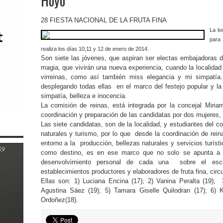
Hoyo
28 FIESTA NACIONAL DE LA FRUTA FINA
La lo
para 
realiza los días 10,11 y 12 de enero de 2014.
Son siete las jóvenes, que aspiran ser electas embajadoras d
magia, que vivirán una nueva experiencia, cuando la localidad 
virreinas, como así también miss elegancia y mi simpatía
desplegando todas ellas en el marco del festejo popular y la t
simpatía, belleza e inocencia.
La comisión de reinas, está integrada por la concejal Mir
coordinación y preparación de las candidatas por dos mujere
Las siete candidatas, son de la localidad, y estudiantes del c
naturales y turismo, por lo que desde la coordinación de rei
entorno a la producción, bellezas naturales y servicios turíst
como destino, es en ese marco que no solo se apunta a tr
desenvolvimiento personal de cada una sobre el escen
establecimientos productores y elaboradores de fruta fina, circu
Ellas son: 1) Luciana Encina (17); 2) Vanina Peralta (19); 
Agustina Sáez (19); 5) Tamara Giselle Quilodran (17); 6)
Ordoñez(18).