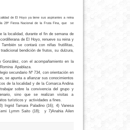
calidad de El Hoyo ya tiene sus aspirantes a reina
la 28º Fiesta Nacional de la Fruta Fina, que se
e la localidad, durante el fin de semana de
cordillerana de El Hoyo, renueve su reina y
.
También se contará con niñas frutillitas,
radicional bendición de frutos, su dulzura,
iam González, con el acompañamiento en la
s, Romina Apablaza.
olegio secundario Nº 734, con orientación en
nas, se apunta a afianzar sus conocimientos
icos de la localidad y de la Comarca Andina
abajar sobre la convivencia del grupo y
ario, sino que se realizan visitas a
itos turísticos y actividades a fines.
3) Ingrid Tamara Paladino (16); 4) Vanesa
 Kemi Lymm Saito (18); y 7)Anahia Ailen