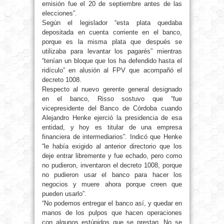
emisión fue el 20 de septiembre antes de las
elecciones”.
Según el legislador “esta plata quedaba
depositada en cuenta corriente en el banco,
porque es la misma plata que después se
utilizaba para levantar los pagarés” mientras
“tenían un bloque que los ha defendido hasta el
ridículo” en alusión al FPV que acompañó el
decreto 1008.
Respecto al nuevo gerente general designado
en el banco, Risso sostuvo que “fue
vicepresidente del Banco de Córdoba cuando
Alejandro Henke ejerció la presidencia de esa
entidad, y hoy es titular de una empresa
financiera de intermediarios”. Indicó que Henke
“le había exigido al anterior directorio que los
deje entrar libremente y fue echado, pero como
no pudieron, inventaron el decreto 1008, porque
no pudieron usar el banco para hacer los
negocios y muere ahora porque creen que
pueden usarlo”.
“No podemos entregar el banco así, y quedar en
manos de los pulpos que hacen operaciones
con algunos estúpidos que se prestan. No se