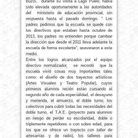
Buzzi, durante su visita a Lago Puelo, había
sido elevada oportunamente a las autoridades
del ministerio de educación provincial, sin
respuesta hasta el pasado domingo.
“
Los
padres pedimos que la escuela se quede con
los directivos que estaban hasta octubre de
2013, los padres no entienden porque cambiar
la dirección que desde el 2011 lleva adelante la
escuela de forma excelente
”
, aseveraron a este
medio.
Entre los logros alcanzados por el equipo
directivo normalizador, se recordó que la
escuela vivió cosas muy importantes tales
como: el diseño de dos trayectos artísticos
(Artes Visuales y Teatro Popular), cuyos
primeros alumnos recién están cursando el
segundo año de cada especialidad, el desayuno
y merienda, el almuerzo, el doble turno, los
colectivos para cubrir todas las necesidades del
doble turno, el T.A.E. (proyecto para alumnos
en riesgo de perder su escolaridad, doble o
triplemente repetidores o con sobre edad, para
los que se ofrece un trayecto con taller de
artesanías y de radio), los talleres para