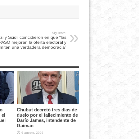
Siguiente:
zi y Scioli coincidieron en que “las
PASO mejoran la oferta electoral y
miten una verdadera democracia”
vo
Chubut decretó tres días de
 el
duelo por el fallecimiento de
uel
Darío James, intendente de
Gaiman
6 agosto, 2026