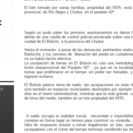
El lote tomado por varias familias, propiedad del INTA, está u
provincial, de Río Negro y Chubut, en el paralelo 42º.
Según se pudo saber los primeros asentamientos se dieron 
detrás de una casilla de control policial enclavada sobre ruta 
ciudad de El Bolsòn, a la provincia del Chubut.
Hasta el momento, a pesar de las denuncias pertinentes realiza
Bariloche, y los rumores de liberación del predio en cumplimi
no se había hecho efectiva.
La usurpación de tierras en El Bolsòn es casi una metodolog
limite interprovincial del Paralelo 42º , ya que en la local
tomas que proliferaron en el tiempo sin poder ser frenadas, y
lograron evitarse.
El Bolsòn parece tierra de nadie, las usurpaciones no sean d
sino también en espacios municipales destinados por ejemplo
días en el barrio semiindustrial; mientras que la más grande u
de loma del medio, también en un lote propiedad del INTA.
A nadie escapa la realidad social, necesidad e imposibili
comprar en forma legal un terreno para construir su vivienda, 
falta de respuesta estatal a tomar ilegalmente un lote, a
usurpadores con el correr del tiempo terminan vendiendo las tier