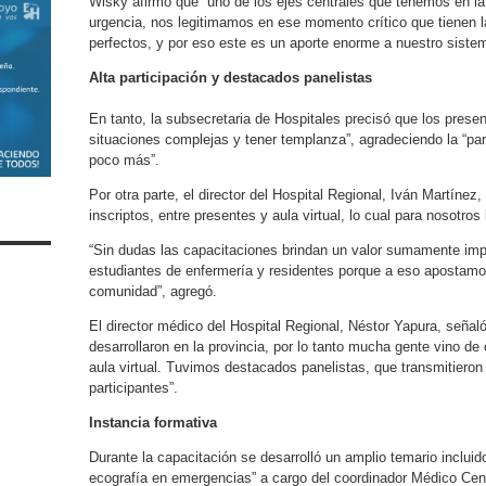
Wisky afirmó que “uno de los ejes centrales que tenemos en la 
urgencia, nos legitimamos en ese momento crítico que tienen 
perfectos, y por eso este es un aporte enorme a nuestro sistem
Alta participación y destacados panelistas
En tanto, la subsecretaria de Hospitales precisó que los presen
situaciones complejas y tener templanza”, agradeciendo la “par
poco más”.
Por otra parte, el director del Hospital Regional, Iván Martínez,
inscriptos, entre presentes y aula virtual, lo cual para nosotros 
“Sin dudas las capacitaciones brindan un valor sumamente imp
estudiantes de enfermería y residentes porque a eso apostamos,
comunidad”, agregó.
El director médico del Hospital Regional, Néstor Yapura, señal
desarrollaron en la provincia, por lo tanto mucha gente vino de
aula virtual. Tuvimos destacados panelistas, que transmitieron
participantes”.
Instancia formativa
Durante la capacitación se desarrolló un amplio temario incluido
ecografía en emergencias” a cargo del coordinador Médico Cent