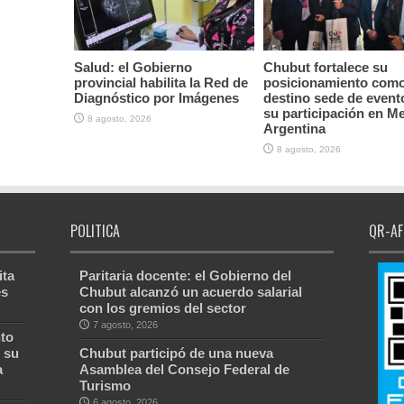
Salud: el Gobierno
Chubut fortalece su
provincial habilita la Red de
posicionamiento com
Diagnóstico por Imágenes
destino sede de event
su participación en M
8 agosto, 2026
Argentina
8 agosto, 2026
POLITICA
QR-AF
ita
Paritaria docente: el Gobierno del
es
Chubut alcanzó un acuerdo salarial
con los gremios del sector
7 agosto, 2026
to
 su
Chubut participó de una nueva
a
Asamblea del Consejo Federal de
Turismo
6 agosto, 2026