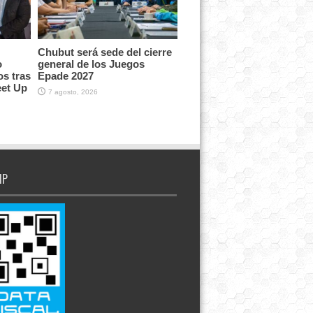
Chubut será sede del cierre
o
general de los Juegos
os tras
Epade 2027
eet Up
7 agosto, 2026
IP