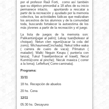
por el profesor Raúl Forti, como así también
que su objetivo primordial a 18 años de su inicio
permanece intacto, apuntando a rescatar a
partir de la recreación y ayudado por la memoria
colectiva, las actividades lúdicas que realizaban
los ancestros de los alumnos y de la comunidad
toda, buscando fortalecer la autoestima de los
más jóvenes a partir de la recreación y el juego.
La lista de juegos de la memoria son:
Palikantùn(jugar al palìn); Lekay tuan(boleasr al
choique); Netun clen ngurrû(sacar la cola del
zorro); Wichaumew(Cinchada); Nekul trilke waka
( carrera de cuero de vaca); Pilmatun (
matador); Walki Neguin Keupu ( punterìa con
lanza); Tukul Trawil(embocar el trawil); Necul
Kumtrû(corre al pinche); Necuk mawiza ( correr
a la loma); Lefleftun( Corre-caminata).
Programa:
11/11
18 hs. Recepción de abuelos
20 hs. Cena
12/11
05:30 hs. Desayuno