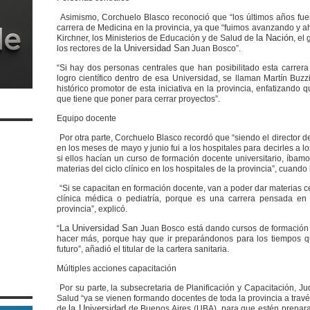
Asimismo, Corchuelo Blasco reconoció que “los últimos años fue
carrera de Medicina en la provincia, ya que “fuimos avanzando y a
la Nación
Kirchner, los Ministerios de Educación y de Salud de
, el
la Universidad San
los rectores de
Juan Bosco”.
“Si hay dos personas centrales que han posibilitado esta carre
logro científico dentro de esa Universidad, se llaman Martín Buzzi
histórico promotor de esta iniciativa en la provincia, enfatizando
que tiene que poner para cerrar proyectos”.
Equipo docente
Por otra parte, Corchuelo Blasco recordó que “siendo el director d
en los meses de mayo y junio fui a los hospitales para decirles a 
si ellos hacían un curso de formación docente universitario, íbam
materias del ciclo clínico en los hospitales de la provincia”, cuando
“Si se capacitan en formación docente, van a poder dar materias ce
clínica médica o pediatría, porque es una carrera pensada en
provincia”, explicó.
La Universidad San
“
Juan Bosco está dando cursos de formación d
hacer más, porque hay que ir preparándonos para los tiempos qu
futuro”, añadió el titular de la cartera sanitaria.
Múltiples acciones capacitación
Por su parte, la subsecretaria de Planificación y Capacitación, Ju
Salud “ya se vienen formando docentes de toda la provincia a tra
la Universidad
de
de Buenos Aires (UBA), para que estén preparad