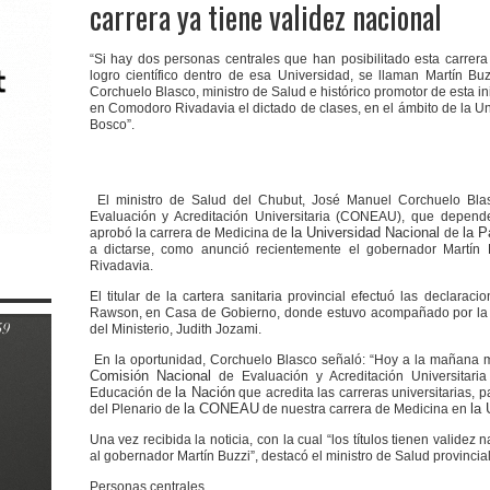
carrera ya tiene validez nacional
“Si hay dos personas centrales que han posibilitado esta carre
logro científico dentro de esa Universidad, se llaman Martín Buz
Corchuelo Blasco, ministro de Salud e histórico promotor de esta ini
en Comodoro Rivadavia el dictado de clases, en el ámbito de la U
Bosco”.
El ministro de Salud del Chubut, José Manuel Corchuelo Bla
Evaluación y Acreditación Universitaria (CONEAU), que depend
la Universidad Nacional
la P
aprobó la carrera de Medicina de
de
a dictarse, como anunció recientemente el gobernador Martín
Rivadavia.
El titular de la cartera sanitaria provincial efectuó las declara
Rawson, en Casa de Gobierno, donde estuvo acompañado por la su
del Ministerio, Judith Jozami.
En la oportunidad, Corchuelo Blasco señaló: “Hoy a la mañana 
Comisión Nacional
de Evaluación y Acreditación Universitari
la Nación
Educación de
que acredita las carreras universitarias,
la CONEAU
la 
del Plenario de
de nuestra carrera de Medicina en
Una vez recibida la noticia, con la cual “los títulos tienen valide
al gobernador Martín Buzzi”, destacó el ministro de Salud provincial
Personas centrales