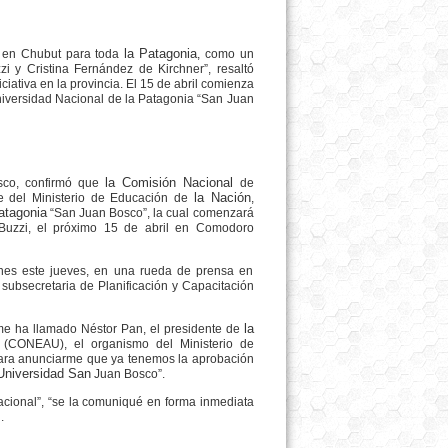
la Patagonia
ra en Chubut para toda
, como un
zi y Cristina Fernández de Kirchner”, resaltó
ciativa en la provincia. El 15 de abril comienza
niversidad Nacional de la Patagonia “San Juan
la Comisión Nacional
sco, confirmó que
de
la Nación
e del Ministerio de Educación de
,
atagonia
“San Juan Bosco”, la cual comenzará
 Buzzi, el próximo 15 de abril en Comodoro
ciones este jueves, en una rueda de prensa en
bsecretaria de Planificación y Capacitación
la
me ha llamado Néstor Pan, el presidente de
a (CONEAU), el organismo del Ministerio de
 para anunciarme que ya tenemos la aprobación
Universidad San
Juan Bosco”.
z nacional”, “se la comuniqué en forma inmediata
.