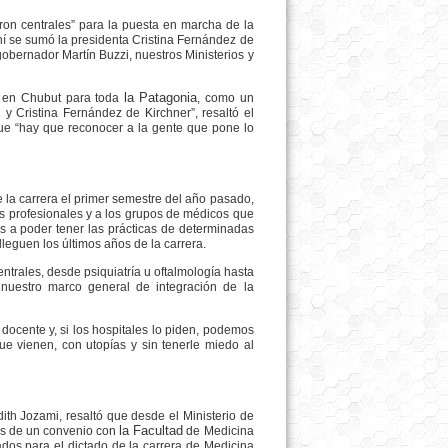
ron centrales” para la puesta en marcha de la
hí se sumó la presidenta Cristina Fernández de
 gobernador Martín Buzzi, nuestros Ministerios y
la Patagonia
ra en Chubut para toda
, como un
 y Cristina Fernández de Kirchner”, resaltó el
 que “hay que reconocer a la gente que pone lo
e la carrera el primer semestre del año pasado,
los profesionales y a los grupos de médicos que
os a poder tener las prácticas de determinadas
 lleguen los últimos años de la carrera.
ntrales, desde psiquiatría u oftalmología hasta
 nuestro marco general de integración de la
ocente y, si los hospitales lo piden, podemos
e vienen, con utopías y sin tenerle miedo al
dith Jozami, resaltó que desde el Ministerio de
la Facultad
vés de un convenio con
de Medicina
os para el dictado de la carrera de Medicina