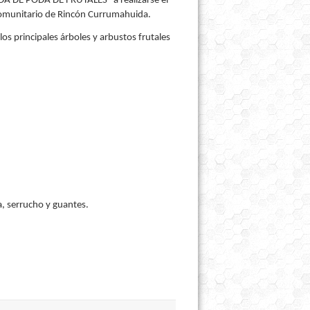
ADA DE PODA DE FRUTALES” a realizarse el
 Comunitario de Rincón Currumahuida.
los principales árboles y arbustos frutales
, serrucho y guantes.