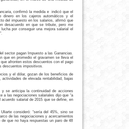
Bancaria, confirmò la medida e indicó que el
de dinero en los cajeros automáticos y el
to del impuesto en los salarios, afirmó que
 en desacuerdo en que se tribute, pero me
lucha por conseguir una mejora salarial el
”.
del sector pagan Impuesto a las Ganancias.
an que en promedio el gravamen se lleva el
que afronten estos descuentos con el pago
os descuentos impositivos.
cios y el dólar, gozan de los beneficios de
 actividades de elevada rentabilidad, bajas
y se anticipa la continuidad de acciones
e a las negociaciones salariales dijo que “a
l acuerdo salarial de 2015 que se define, en
 Uliarte consideró: “sería del 45%, sino se
 marco de las negociaciones y acercamientos
o de que no haya respuestas un paro de 48