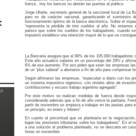
fuerza , hoy los bancos no abrirán las puertas al publico.
Jorge Uliarte, secretario general de la seccional local de La 
paro es de carácter nacional, garantizando el suministro 
funcionamiento óptimo de la banca electrónica. Sobre el impac
“representa la pérdida de tres sueldos al año. No estamos
parece que sobre los sueldos de los trabajadores, cuando se 
impuesto establece una retención mayor de lo que se consigue
La Bancaria asegura que el 90% de los 105.000 trabajadores 
Este año actualizó salarios en un porcentaje del 29% y afirm
6% de ese aumento. Por eso piden que sean las empresas las 
de un “plus salarial” a abonarse a fin de año para compensar l
Según afirmaron las empresas, “especulan a diario con los pre
un sistema impositivo regresivo, con niveles altos de evasión,
contribuciones y escaso trabajo argentino agregado”.
Por este motivo se realizan medidas de fuerza desde mayo 
considerando además que a fin de año vence la paritaria. Frent
partir de noviembre se empieza a trabajar en las pautas para e
un principio, en enero y febrero”.
En cuanto al porcentual que se plantearía en la negociación,
bajan las presiones tributarias sobre los trabajadores”. En el
a una solución al problema planteado, no se descarta en cas
horas en noviembre.