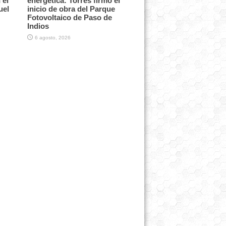
 el
energética: Torres firmó el
uel
inicio de obra del Parque
Fotovoltaico de Paso de
Indios
6 agosto, 2026