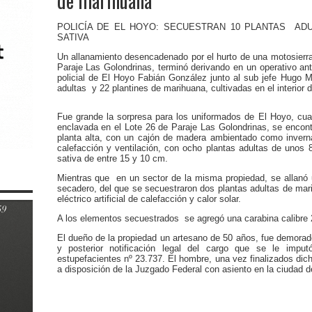
de marihuana
POLICÍA DE EL HOYO: SECUESTRAN 10 PLANTAS AD
SATIVA
Un allanamiento desencadenado por el hurto de una motosierra
Paraje Las Golondrinas, terminó derivando en un operativo an
policial de El Hoyo Fabián González junto al sub jefe Hugo M
adultas y 22 plantines de marihuana, cultivadas en el interior 
Fue grande la sorpresa para los uniformados de El Hoyo, cua
enclavada en el Lote 26 de Paraje Las Golondrinas, se encont
planta alta, con un cajón de madera ambientado como inverná
calefacción y ventilación, con ocho plantas adultas de unos 
sativa de entre 15 y 10 cm.
Mientras que en un sector de la misma propiedad, se allanó
secadero, del que se secuestraron dos plantas adultas de ma
eléctrico artificial de calefacción y calor solar.
A los elementos secuestrados se agregó una carabina calibre 
El dueño de la propiedad un artesano de 50 años, fue demorado 
y posterior notificación legal del cargo que se le impu
estupefacientes nº 23.737. El hombre, una vez finalizados dich
a disposición de la Juzgado Federal con asiento en la ciudad d