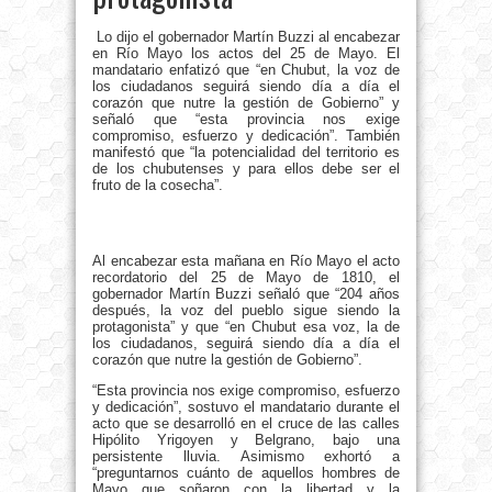
Lo dijo el gobernador Martín Buzzi al encabezar
en Río Mayo los actos del 25 de Mayo. El
mandatario enfatizó que “en Chubut, la voz de
los ciudadanos seguirá siendo día a día el
corazón que nutre la gestión de Gobierno” y
señaló que “esta provincia nos exige
compromiso, esfuerzo y dedicación”. También
manifestó que “la potencialidad del territorio es
de los chubutenses y para ellos debe ser el
fruto de la cosecha”.
Al encabezar esta mañana en Río Mayo el acto
recordatorio del 25 de Mayo de 1810, el
gobernador Martín Buzzi señaló que “204 años
después, la voz del pueblo sigue siendo la
protagonista” y que “en Chubut esa voz, la de
los ciudadanos, seguirá siendo día a día el
corazón que nutre la gestión de Gobierno”.
“Esta provincia nos exige compromiso, esfuerzo
y dedicación”, sostuvo el mandatario durante el
acto que se desarrolló en el cruce de las calles
Hipólito Yrigoyen y Belgrano, bajo una
persistente lluvia. Asimismo exhortó a
“preguntarnos cuánto de aquellos hombres de
Mayo que soñaron con la libertad y la