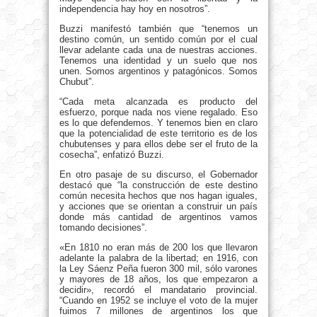
independencia hay hoy en nosotros”.
Buzzi manifestó también que “tenemos un
destino común, un sentido común por el cual
llevar adelante cada una de nuestras acciones.
Tenemos una identidad y un suelo que nos
unen. Somos argentinos y patagónicos. Somos
Chubut”.
“Cada meta alcanzada es producto del
esfuerzo, porque nada nos viene regalado. Eso
es lo que defendemos. Y tenemos bien en claro
que la potencialidad de este territorio es de los
chubutenses y para ellos debe ser el fruto de la
cosecha”, enfatizó Buzzi.
En otro pasaje de su discurso, el Gobernador
destacó que “la construcción de este destino
común necesita hechos que nos hagan iguales,
y acciones que se orientan a construir un país
donde más cantidad de argentinos vamos
tomando decisiones”.
«En 1810 no eran más de 200 los que llevaron
adelante la palabra de la libertad; en 1916, con
la Ley Sáenz Peña fueron 300 mil, sólo varones
y mayores de 18 años, los que empezaron a
decidir», recordó el mandatario provincial.
“Cuando en 1952 se incluye el voto de la mujer
fuimos 7 millones de argentinos los que