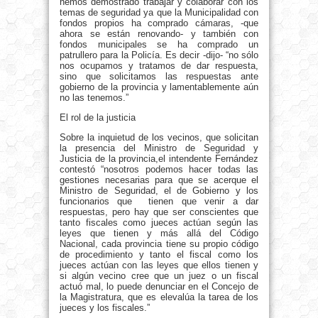
hemos demostrado trabajar y colaborar con los
temas de seguridad ya que la Municipalidad con
fondos propios ha comprado cámaras, -que
ahora se están renovando- y también con
fondos municipales se ha comprado un
patrullero para la Policía. Es decir -dijo- “no sólo
nos ocupamos y tratamos de dar respuesta,
sino que solicitamos las respuestas ante
gobierno de la provincia y lamentablemente aún
no las tenemos.”
El rol de la justicia
Sobre la inquietud de los vecinos,
que solicitan
la presencia del Ministro de Seguridad y
Justicia de la provincia,el intendente Fernández
contestó “nosotros podemos hacer todas las
gestiones necesarias para que se acerque el
Ministro de Seguridad, el de Gobierno y los
funcionarios que tienen que venir a dar
respuestas, pero hay que ser conscientes que
tanto fiscales como jueces actúan según las
leyes que tienen y más allá del Código
Nacional, cada provincia tiene su propio código
de procedimiento y tanto el fiscal como los
jueces actúan con las leyes que ellos tienen y
si algún vecino cree que un juez o un fiscal
actuó mal, lo puede denunciar en el Concejo de
la Magistratura, que es elevalúa la tarea de los
jueces y los fiscales.”