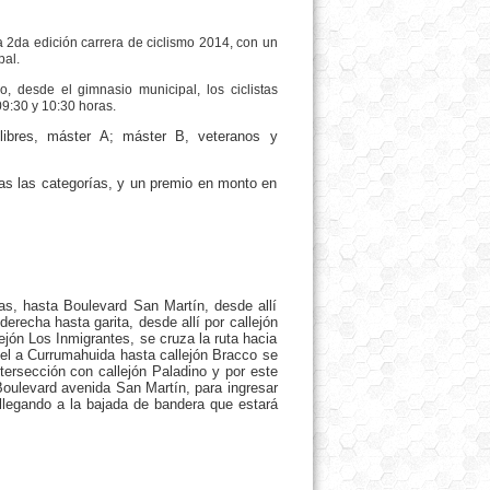
a 2da edición carrera de ciclismo 2014, con un
pal.
, desde el gimnasio municipal, los ciclistas
09:30 y 10:30 horas.
 libres, máster A; máster B, veteranos y
as las categorías, y un premio en monto en
as, hasta Boulevard San Martín, desde allí
derecha hasta garita, desde allí por callejón
ejón Los Inmigrantes, se cruza la ruta hacia
 el a Currumahuida hasta callejón Bracco se
ntersección con callejón Paladino y por este
Boulevard avenida San Martín, para ingresar
 llegando a la bajada de bandera que estará