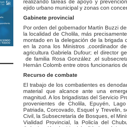
realizando tareas de apoyo y prevención
ejido urbano municipal y zonas con concen
Gabinete provincial
Por orden del gobernador Martín Buzzi des
la localidad de Cholila, más precisament
montado en la delegación de la brigada 
en la zona los
Ministros ,coordinador d
agricultura Gabriela Dufour; el director 
de familia Rosa
González
,
el subsecret
Hernán Colomb entre otros funcionarios del
Recurso de combate
El trabajo de los combatientes es denod
material que alcance ante una emerg
magnitud. A los brigadistas del Servicio P
provenientes de Cholila, Epuyén, Lago
Patriada, Corcovado, Esquel y Trevelin,
Civil, la Subsecretaría de Bosques, el Minis
Vialidad Provincial, la Policía del Chubu