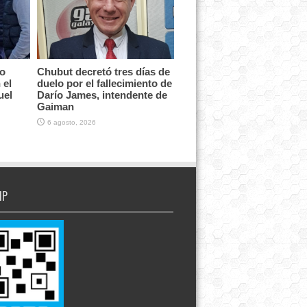
vo
Chubut decretó tres días de
 el
duelo por el fallecimiento de
uel
Darío James, intendente de
Gaiman
6 agosto, 2026
IP