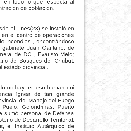
, en todo lo que respecta al
tración de población.
de el lunes(23) se instaló en
e en el centro de operaciones
de incendios , encontrándose
e gabinete
Juan G
aritano; de
general de DC , Evaristo Melo;
ario de Bosques del Chubut,
 estado provincial.
ado no hay recurso humano ni
encia ígnea de tan grande
rovincial del Manejo del Fuego
 Puelo, Golondrinas, Puerto
 se sumó personal de Defensa
terio de Desarrollo Territorial,
t, el Instituto Autárquico de