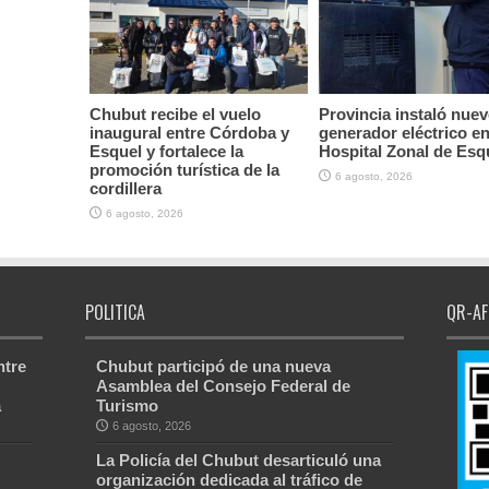
Chubut recibe el vuelo
Provincia instaló nue
inaugural entre Córdoba y
generador eléctrico en
Esquel y fortalece la
Hospital Zonal de Esq
promoción turística de la
6 agosto, 2026
cordillera
6 agosto, 2026
POLITICA
QR-AF
ntre
Chubut participó de una nueva
Asamblea del Consejo Federal de
a
Turismo
6 agosto, 2026
La Policía del Chubut desarticuló una
organización dedicada al tráfico de