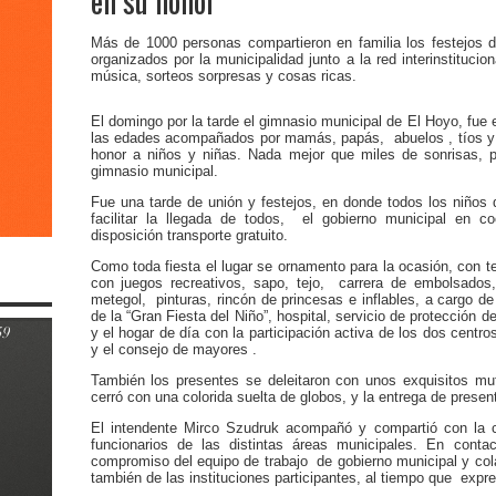
en su honor
Más de 1000 personas compartieron en familia los festejos de
organizados por la municipalidad junto a la red interinstituci
música, sorteos sorpresas y cosas ricas.
El domingo por la tarde el gimnasio municipal de El Hoyo, fue 
las edades acompañados por mamás, papás, abuelos , tíos y a
honor a niños y niñas. Nada mejor que miles de sonrisas, pa
gimnasio municipal.
Fue una tarde de unión y festejos, en donde todos los niños 
facilitar la llegada de todos, el gobierno municipal en c
disposición transporte gratuito.
Como toda fiesta el lugar se ornamento para la ocasión, con t
con juegos recreativos, sapo, tejo, carrera de embolsados,
metegol, pinturas, rincón de princesas e inflables, a cargo de
de la “Gran Fiesta del Niño”, hospital, servicio de protección 
y el hogar de día con la participación activa de los dos centro
y el consejo de mayores .
También los presentes se deleitaron con unos exquisitos muff
cerró con una colorida suelta de globos, y la entrega de presen
El intendente Mirco Szudruk acompañó y compartió con la c
funcionarios de las distintas áreas municipales. En conta
compromiso del equipo de trabajo de gobierno municipal y col
también de las instituciones participantes, al tiempo que expr