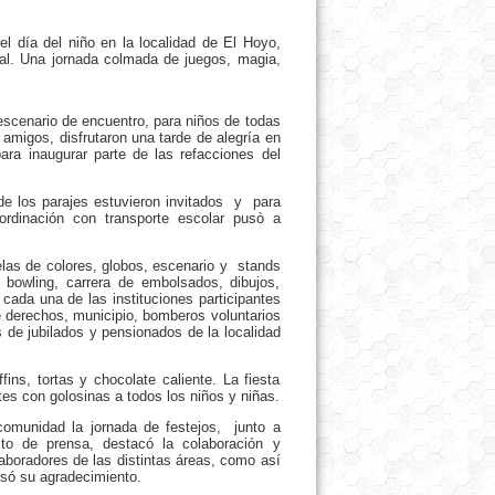
l día del niño en la localidad de El Hoyo,
onal. Una jornada colmada de juegos, magia,
escenario de encuentro, para niños de todas
migos, disfrutaron una tarde de alegría en
ra inaugurar parte de las refacciones del
de los parajes estuvieron invitados y para
oordinación con transporte escolar pusò a
elas de colores, globos, escenario y stands
 bowling, carrera de embolsados, dibujos,
 cada una de las instituciones participantes
de derechos, municipio, bomberos voluntarios
s de jubilados y pensionados de la localidad
ins, tortas y chocolate caliente. La fiesta
tes con golosinas a todos los niños y niñas.
omunidad la jornada de festejos, junto a
cto de prensa, destacó la colaboración y
aboradores de las distintas áreas, como así
esó su agradecimiento.