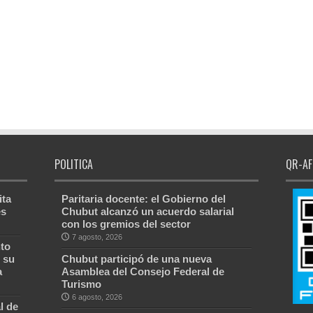
POLITICA
QR-AF
ita
Paritaria docente: el Gobierno del
es
Chubut alcanzó un acuerdo salarial
con los gremios del sector
7 agosto, 2026
to
 su
Chubut participó de una nueva
a
Asamblea del Consejo Federal de
Turismo
6 agosto, 2026
l de