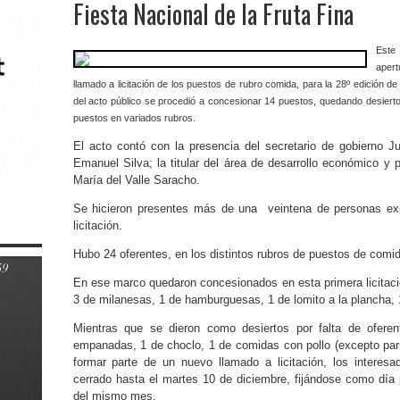
Fiesta Nacional de la Fruta Fina
Este 
apert
llamado a licitación de los puestos de rubro comida, para la 28º edición de
del acto público se procedió a concesionar 14 puestos, quedando desiertos
puestos en variados rubros.
El acto contó con la presencia del secretario de gobierno Jua
Emanuel Silva; la titular del área de desarrollo económico y 
María del Valle Saracho.
Se hicieron presentes más de una veintena de personas ex
licitación.
Hubo 24 oferentes, en los distintos rubros de puestos de comi
En ese marco quedaron concesionados en esta primera licitación
3 de milanesas, 1 de hamburguesas, 1 de lomito a la plancha, 
Mientras que se dieron como desiertos por falta de ofere
empanadas, 1 de choclo, 1 de comidas con pollo (excepto par
formar parte de un nuevo llamado a licitación, los interesa
cerrado hasta el martes 10 de diciembre, fijándose como día 
del mismo mes.