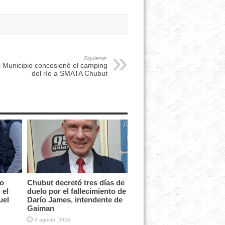
Siguiente:
l Municipio concesionó el camping
del río a SMATA Chubut
vo
Chubut decretó tres días de
 el
duelo por el fallecimiento de
uel
Darío James, intendente de
Gaiman
6 agosto, 2026