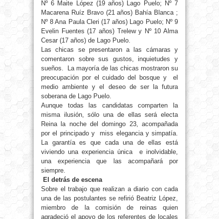
Nº 6 Maite López (19 años) Lago Puelo; Nº 7
Macarena Ruíz Bravo (21 años) Bahía Blanca ;
Nº 8 Ana Paula Cleri (17 años) Lago Puelo; Nº 9
Evelin Fuentes (17 años) Trelew y Nº 10 Alma
Cesar (17 años) de Lago Puelo.
Las chicas se presentaron a las cámaras y
comentaron sobre sus gustos, inquietudes y
sueños. La mayoría de las chicas mostraron su
preocupación por el cuidado del bosque y el
medio ambiente y el deseo de ser la futura
soberana de Lago Puelo.
Aunque todas las candidatas comparten la
misma ilusión, sólo una de ellas será electa
Reina la noche del domingo 23, acompañada
por el principado y miss elegancia y simpatía.
La garantía es que cada una de ellas está
viviendo una experiencia única e inolvidable,
una experiencia que las acompañará por
siempre.
El detrás de escena
Sobre el trabajo que realizan a diario con cada
una de las postulantes se refirió Beatriz López,
miembro de la comisión de reinas quien
agradeció el apoyo de los referentes de locales