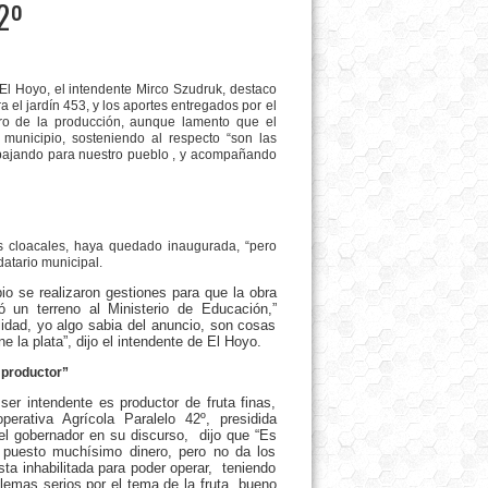
42º
e El Hoyo, el intendente Mirco Szudruk, destaco
a el jardín 453, y los aportes entregados por el
ubro de la producción, aunque lamento que el
municipio, sosteniendo al respecto “son las
rabajando para nuestro pueblo , y acompañando
s cloacales, haya quedado inaugurada, “pero
datario municipal.
io se realizaron gestiones para que la obra
 un terreno al Ministerio de Educación,”
idad, yo algo sabia del anuncio, son cosas
e la plata”, dijo el intendente de El Hoyo.
 productor”
er intendente es productor de fruta finas,
erativa Agrícola Paralelo 42º, presidida
el gobernador en su discurso, dijo que “Es
a puesto muchísimo dinero, pero no da los
ta inhabilitada para poder operar, teniendo
lemas serios por el tema de la fruta, bueno