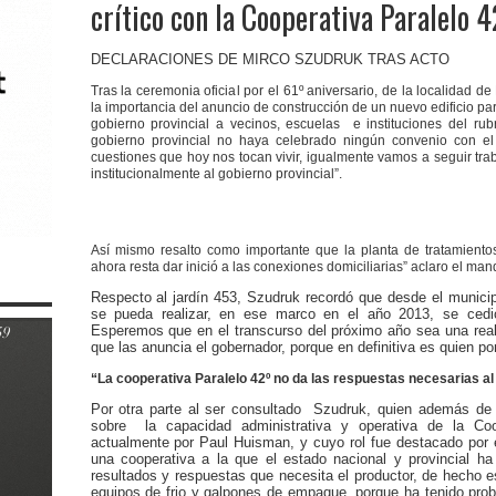
crítico con la Cooperativa Paralelo 
DECLARACIONES DE MIRCO SZUDRUK TRAS ACTO
Tras la ceremonia oficial por el 61º aniversario, de la localidad d
la importancia del anuncio de construcción de un nuevo edificio par
gobierno provincial a vecinos, escuelas
e instituciones del r
gobierno provincial no haya celebrado ningún convenio con el 
cuestiones que hoy nos tocan vivir, igualmente vamos a seguir t
institucionalmente al gobierno provincial”.
Así mismo resalto como importante que la planta de tratamiento
ahora resta dar inició a las conexiones domiciliarias” aclaro el man
Respecto al jardín 453, Szudruk recordó que desde el municip
se pueda realizar, en ese marco en el año 2013, se cedió
Esperemos que en el transcurso del próximo año sea una real
que las anuncia el gobernador, porque en definitiva es quien pon
“La cooperativa Paralelo 42º no da las respuestas necesarias al
Por otra parte al ser consultado Szudruk, quien además de s
sobre la capacidad administrativa y operativa de la Coop
actualmente por Paul Huisman, y cuyo rol fue destacado por 
una cooperativa a la que el estado nacional y provincial h
resultados y respuestas que necesita el productor, de hecho es
equipos de frio y galpones de empaque, porque ha tenido prob