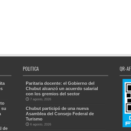
POLITICA
QR-AF
ita
Paritaria docente: el Gobierno del
es
Chubut alcanzó un acuerdo salarial
con los gremios del sector
7 agosto, 2026
to
 su
Chubut participó de una nueva
a
Asamblea del Consejo Federal de
Turismo
6 agosto, 2026
l de