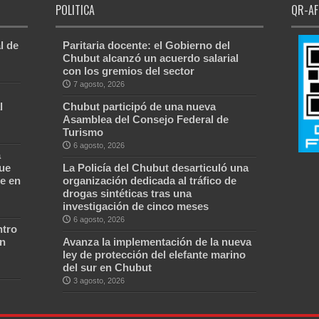
POLITICA
QR-AF
l de
Paritaria docente: el Gobierno del
Chubut alcanzó un acuerdo salarial
con los gremios del sector
7 agosto, 2026
l
Chubut participó de una nueva
Asamblea del Consejo Federal de
Turismo
6 agosto, 2026
a
ue
La Policía del Chubut desarticuló una
e en
organización dedicada al tráfico de
drogas sintéticas tras una
investigación de cinco meses
6 agosto, 2026
ntro
ón
Avanza la implementación de la nueva
ley de protección del elefante marino
del sur en Chubut
3 agosto, 2026