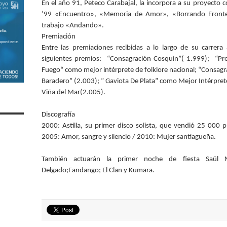
En el año 91, Peteco Carabajal, la incorpora a su proyecto 
’99 «Encuentro», «Memoria de Amor», «Borrando Fronter
trabajo «Andando».
Premiación
Entre las premiaciones recibidas a lo largo de su carrera
siguientes premios: “Consagración Cosquin”( 1.999); “Pr
Fuego“ como mejor intérprete de folklore nacional; “Consagra
Baradero” (2.003); ” Gaviota De Plata” como Mejor Intérprete 
Viña del Mar(2.005).
Discografía
2000: Astilla, su primer disco solista, que vendió 25 000 
2005: Amor, sangre y silencio / 2010: Mujer santiagueña.
También actuarán la primer noche de fiesta Saúl M
Delgado;Fandango; El Clan y Kumara.