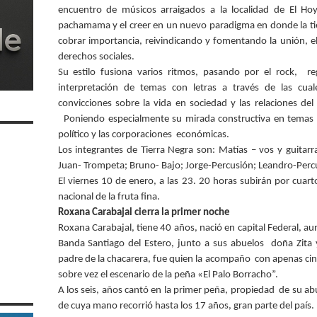
encuentro de músicos arraigados a la localidad de El Hoy
pachamama y el creer en un nuevo paradigma en donde la ti
cobrar importancia, reivindicando y fomentando la unión, el 
derechos sociales.
Su estilo fusiona varios ritmos, pasando por el rock, re
interpretación de temas con letras a través de las cua
convicciones sobre la vida en sociedad y las relaciones de
Poniendo especialmente su mirada constructiva en temas lo
político y las corporaciones económicas.
Los integrantes de Tierra Negra son: Matías – vos y guitarra; 
Juan- Trompeta; Bruno- Bajo; Jorge-Percusión; Leandro-Perc
El viernes 10 de enero, a las 23. 20 horas subirán por cuart
nacional de la fruta fina.
Roxana Carabajal cierra la primer noche
Roxana Carabajal, tiene 40 años, nació en capital Federal, aun
Banda Santiago del Estero, junto a sus abuelos doña Zita
padre de la chacarera, fue quien la acompaño con apenas cin
sobre vez el escenario de la peña «El Palo Borracho”.
A los seis, años cantó en la primer peña, propiedad de su ab
de cuya mano recorrió hasta los 17 años, gran parte del país.