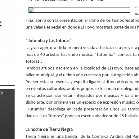
-28º FIESTA NACIONAL DE LA FRUTA FINA –
La
ma
Fina, abrirá con la presentación al ritmo de los tambores af
una velada especial en donde El Hoyo mostrará parte de sus h
“Tutumba y Las Totoras”
La gran apertura de la primera velada artística, está previst
más de 40 artistas haciendo música, “Tutumba” con sus tam
Totoras”.
Ambos grupos nacieron en la localidad de El Hoyo, hace a
taller municipal, y el ultimo año crecieron por autogestión abr
Por ser estar su esencia y espíritu ligado al ritmo africano, 
en eventos culturales, ambos grupos se fusionan desplegand
Se caracterizan por estar integrados por músicos y bailar
dicho arte, por primera vez un espacio de expresión músico c
“Tutumba” despliega en cada presentación unos 20 tambo
danzas “Las Totoras” pone en escena alrededor de 25 bailarin
La noche de Tierra Negra
Tierra Negra es una banda de la Comarca Andina del Par