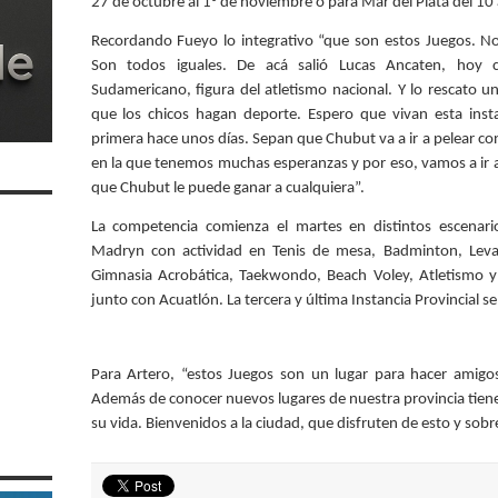
27 de octubre al 1° de noviembre o para Mar del Plata del 1
Recordando Fueyo lo integrativo “que son estos Juegos. No
Son todos iguales. De acá salió Lucas Ancaten, hoy 
Sudamericano, figura del atletismo nacional. Y lo rescato 
que los chicos hagan deporte. Espero que vivan esta inst
primera hace unos días. Sepan que Chubut va a ir a pelear co
en la que tenemos muchas esperanzas y por eso, vamos a ir a
que Chubut le puede ganar a cualquiera”.
La competencia comienza el martes en distintos escenar
Madryn con actividad en Tenis de mesa, Badminton, Leva
Gimnasia Acrobática, Taekwondo, Beach Voley, Atletismo y
junto con Acuatlón. La tercera y última Instancia Provincial s
Para Artero, “estos Juegos son un lugar para hacer amigos
Además de conocer nuevos lugares de nuestra provincia tiene
su vida. Bienvenidos a la ciudad, que disfruten de esto y sob