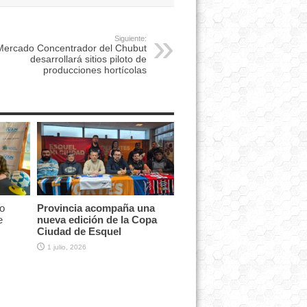
Siguiente:
Mercado Concentrador del Chubut
desarrollará sitios piloto de
producciones hortícolas
o
Provincia acompaña una
e
nueva edición de la Copa
Ciudad de Esquel
1 julio, 2026