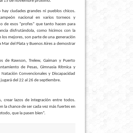
0 al 15 de noviembre próximo.
 hay ciudades grandes ni pueblos chicos.
campeón nacional en varios torneos y
uno de esos “profes” que tanto hacen para
ancia disfrutándola, como hicimos con la
n los mejores, son parte de una generación
 Mar del Plata y Buenos Aires a demostrar
ios de Rawson, Trelew, Gaiman y Puerto
ntamiento de Pesas, Gimnasia Rítmica y
 Natación Convencionales y Discapacidad
e jugará del 22 al 26 de septiembre.
, crear lazos de integración entre todos.
n la chance de ser cada vez más fuertes en
retodo, que la pasen bien”.