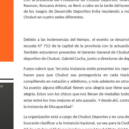
Con la presencia del Presidente de Chubut Deportes, Rica
Rawson, Rossana Artero, se llevó a cabo en la tarde del lune
de los Juegos de Desarrollo Deportivo Evita reuniendo a m
Chubut en cuatro sedes diferentes.
Debido a las inclemencias del tiempo, el evento se desarrol
escuela N° 752 de la capital de la provincia con la actuaci
También estuvieron presentes el Gerente General de Chubu
deportivo de Chubut, Gabriel Cocha, junto a directores de depo
Fueyo valoró que “en esta Instancia estén presentes los rep
hacen para que Chubut sea protagonista en cada Nacio
compitiendo en natación y atletismo, y más adelante en otros 
ha puesto alguna dificultad tienen una alegría que tiene que 
alegría. Estos son los chicos que nos llenan de medallas to
estar entre los tres mejores el año pasado. Y desde ahí, conta
la Instancia de Discapacidad”.
La organización está a cargo de Chubut Deportes y en una dec
buscarán clasificar a la Instancia Nacional, ya sea para la 