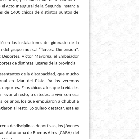
rdo Fueyo, y
de la ciudad de
la Segunda Instancia
s el Acto Inaugural de
ás de 1400 chicos de distintos puntos de
ló en las instalaciones del gimnasio de la
ón del grupo musical “Tercera Dimensión”.
t Deportes, Víctor Mayorga, el Embajador
rtes de distintas lugares de la provincia.
resentantes de la discapacidad, que mucho
nal en Mar del Plata. Ya los veremos
deportes. Esos chicos a los que la vida les
llevar al resto, a ustedes, a vivir con esa
dos los años, los que empujaron a Chubut a
giaron al resto. Lo quiero destacar, esta es
ena de disciplinas deportivas, los jóvenes
Ciudad Autónoma de Buenos Aires (CABA) del