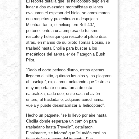
El reporte detalla que “el helicóptero dejó en el
lugar a dos avezados montañistas quienes
evaluaron el espesor del hielo, se aproximaron
con raquetas y procedieron a despejarlo”.
Mientras tanto, el helicóptero Bell 407,
perteneciente a una empresa de turismo,
rescate y heliesquí que rescató al piloto días
atrás, en manos de su piloto Tomás Bosiio, se
trasladó hasta Cholila para buscar a los
mecánicos del aerotaller de Patagonia Bush
Pilot.
“Dado el corto periodo diurno, estos apenas
llegaron al sitio, quitaron las alas y las plegaron
al fuselaje”, explicaron, aclarando que “esto es
muy importante en una tarea de esta
naturaleza, dado que, si se saca el avión
entero, al trasladarlo, adquiere aerodinamia,
vuela y puede desestabilizar al helicóptero”.
Hecho un paquete, “se lo llevó por aire hasta
Cholila donde esperaba un camión para
trasladarlo hasta Trevelin”, detallaron.
Finalmente, se informó que “el avión casi no
tiene daños a pesar del impacto. Fue