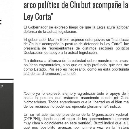
arco político de Chubut acompañe la
Ley Corta”
El Gobernador se expresó luego de que la Legislatura aprobar
defensa de la actual legislación.
El gobernador Martín Buzzi expresó este jueves su “satisfacció
de Chubut acompañe la postura de defender la Ley Corta”, lue
presencia de representantes de distintos sectores polític
Declaración de apoyo a la actual legislación.
“La defensa a ultranza de la potestad sobre nuestros recurso
políticas coyunturales, sino que es algo profundo, que nos tra
como Estado. Por eso es necesario, como en esta oportunidad
allá de las diferencias”, ahondó.
“Como ya lo expresé, siento y agradezco todo el apoyo de los
hacia la postura que estamos asumiendo desde mi Gobie
hidrocarburos. Todos entendemos que la libertad es el bien má
de los recursos no podemos ejercerla plenamente”, indicó.
En su rol además de presidente de la Organización Federal
(OFEPHI), donde con el resto de los gobernadores integrant
muy clara y coincidente en este sentido”, Buzzi indicó que la L
que nos posibilitó avanzar, por primera vez en la histor