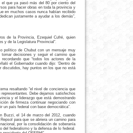
r el que ya pasó más del 80 por ciento del
sos para hacer obras en toda la provincia y
 que en muchos casos nunca habían recibido
dedican justamente a ayudar a los demás”,
os de la Provincia, Ezequiel Cufré, quien
y de la Legislatura Provincial”.
arco político de Chubut con un mensaje muy
e tomar decisiones y seguir el camino que
 recordando que “todos los actores de la
eñaló el Gobernador cuando dijo: ‘Dentro de
r discutidos, hay puntos en los que no está
tema resaltando “el nivel de conciencia que
u representantes. Debe dejarnos satisfechos
incia y el liderazgo que está demostrando
ición de firmeza continuar negociando con
uir un país federal con base democrática”.
ín Buzzi, el 14 de marzo del 2012, cuando
a Repsol para que se abriera un camino para
nacional, por la consolidación de soberanía
 del federalismo y la defensa de lo federal.
o presidente del OFEPHI”.