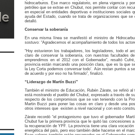
hidrocarburos. Ese marco regulatorio, en plena vigencia y po
petróleo que se extrae en Chubut, nos permite contar con recur
en especial en entidades deportivas e instituciones sociales
ayuda del Estado, cuando se trata de organizaciones que se 
detalló.
Conservar la soberanía
En una misma línea se manifestó el ministro de Hidrocarbur
sostuvo: “Agradecemos el acompañamiento de todos los actores 
“Hoy estuvieron los trabajadores, los legisladores, todo el 
claro de conservar la soberanía, con nuestras facultades d
emprendimos en el 2012 con el Gobernador”, resaltó Cufré,
provincia están marcando una posición clara, que es la que s
la Ley Corta podemos conversar todo’. Aún restan puntos a se
de acuerdo y por eso no ha firmado”, finalizó.
“Liderazgo de Martín Buzzi”
También el ministro de Educación, Rubén Zárate, se refirió al 
está mostrando el pueblo del Chubut, expresado a través de s
respecto de los compromisos que se van teniendo con la Prov
Martin Buzzi para poner las cosas en claro y desde una pos
otros intereses que existen a nivel nacional y con esto constr
Zárate recordó “el protagonismo que tuvo el gobernador Mart
Chubut fue la primera provincia que le quitó las concesiones 
la recuperación de YPF. La provincia tiene una clara vocación 
energética del país, pero eso también debe hacerse en el marco
Esos valores también están encarnados en el Gobernador com