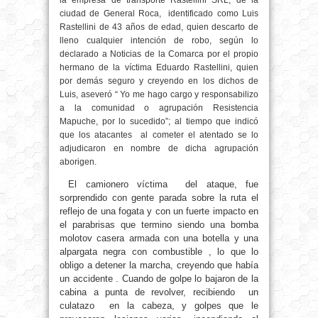
la empresa de transporte Rastellini SRL, de la
ciudad de General Roca,
identificado como Luis
Rastellini de 43 años de edad, quien descarto de
lleno cualquier intención de robo, según lo
declarado a Noticias de la Comarca por el propio
hermano de la víctima Eduardo Rastellini, quien
por demás seguro y creyendo en los dichos de
Luis, aseveró “ Yo me hago cargo y responsabilizo
a la comunidad o agrupación Resistencia
Mapuche, por lo sucedido”; al tiempo que indicó
que los atacantes
al cometer el atentado se lo
adjudicaron en nombre de dicha agrupación
aborigen.
El camionero víctima del ataque, fue
sorprendido con gente parada sobre la ruta el
reflejo de una fogata y con un fuerte impacto en
el parabrisas que termino siendo una bomba
molotov casera armada con una botella y una
alpargata negra con combustible , lo que lo
obligo a detener la marcha, creyendo que había
un accidente . Cuando de golpe lo bajaron de la
cabina a punta de revolver, recibiendo un
culatazo en la cabeza, y golpes que le