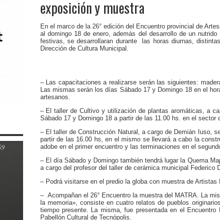
exposición y muestra
En el marco de la 26° edición del Encuentro provincial de Arte
al domingo 18 de enero, además del desarrollo de un nutrido 
festivas, se desarrollaran durante las horas diurnas, distinta
Dirección de Cultura Municipal.
– Las capacitaciones a realizarse serán las siguientes: madera,
Las mismas serán los días Sábado 17 y Domingo 18 en el horar
artesanos.
– El taller de Cultivo y utilización de plantas aromáticas, a c
Sábado 17 y Domingo 18 a partir de las 11.00 hs. en el sector de
– El taller de Construcción Natural, a cargo de Demián Iuso, s
partir de las 16.00 hs, en el mismo se llevará a cabo la const
adobe en el primer encuentro y las terminaciones en el segund
– El día Sábado y Domingo también tendrá lugar la Quema Mapu
a cargo del profesor del taller de cerámica municipal Federico
– Podrá visitarse en el predio la globa con muestra de Artistas
– Acompañan el 26° Encuentro la muestra del MATRA. La misma
la memoria», consiste en cuatro relatos de pueblos originario
tiempo presente. La misma, fue presentada en el Encuentro F
Pabellón Cultural de Tecnópolis.