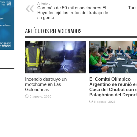
Anterior:
Con más de 50 mil espectadores El
Turi
Hoyo festejó los frutos del trabajo de
su gente
ARTÍCULOS RELACIONADOS
Incendio destruyo un
El Comité Olímpico
motohome en Las
Argentino se reunió en
Golondrinas
Casa del Chubut con e
Patagónico del Depor
6 agosto, 2026
6 agosto, 2026