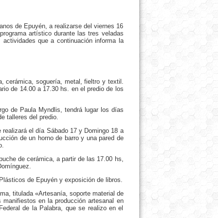
sanos de Epuyén, a realizarse del viernes 16
programa artístico durante las tres veladas
s actividades que a continuación informa la
 cerámica, soguería, metal, fieltro y textil.
io de 14.00 a 17.30 hs. en el predio de los
argo de Paula Myndlis, tendrá lugar los días
 talleres del predio.
e realizará el día Sábado 17 y Domingo 18 a
rucción de un horno de barro y una pared de
o.
che de cerámica, a partir de las 17.00 hs,
 Domínguez.
 Plásticos de Epuyén y exposición de libros.
, titulada «Artesanía, soporte material de
s manifiestos en la producción artesanal en
ederal de la Palabra, que se realizo en el