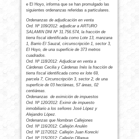
e El Hoyo, informa que se han promulgado las
siguientes ordenanzas referidas a particulares.
Ordenanzas de adjudicación en venta
Ord. Nº 109/2012: adjudicar a ARTURO
SALAMIN DNI Nº 31.756.574, la fracción de
tierra fiscal identificada como Lote 13, manzana
1, Barrio El Sauzal, circunscripción 1, sector 3,
El Hoyo, de una superficie de 373 metros
cuadrados.
Ord. Nº 118/2012: Adjudicar en venta a
Cárdenas Cecilia y Cárdenas Inés la fracción de
tierra fiscal identificada como ex lote 69,
parcela 7, Circunscripción 3, sector 2, de una
superficie de 03 hectáreas, 57 áreas, 02
centiáreas.
Ordenanzas
de eximición de impuestos
Ord. Nº 120/2012: Eximir de impuesto
inmobiliario a los señores José López y
Alejandro López.
Ordenanzas que Nombran Callejones
Ord. Nº 116/2012: Callejón Anulén
Ord. Nº 117/2012: Callejón Juan Korecki
Ord. Nº 115/2012: Callejón Ollagua