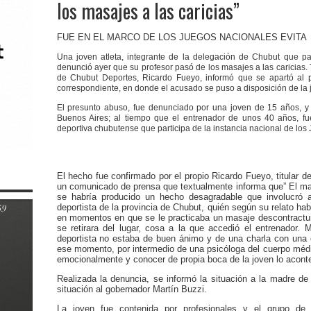
los masajes a las caricias”
FUE EN EL MARCO DE LOS JUEGOS NACIONALES EVIT
Una joven atleta, integrante de la delegación de Chubut que pa
denunció ayer que su profesor pasó de los masajes a las caricias.
de Chubut Deportes, Ricardo Fueyo, informó que se apartó al p
correspondiente, en donde el acusado se puso a disposición de la j
El presunto abuso, fue denunciado por una joven de 15 años, 
Buenos Aires; al tiempo que el entrenador de unos 40 años, fu
deportiva chubutense que participa de la instancia nacional de los 
El hecho fue confirmado por el propio Ricardo Fueyo, titular de
un comunicado de prensa que textualmente informa que” El mar
se habría producido un hecho desagradable que involucró 
deportista de la provincia de Chubut, quién según su relato hab
en momentos en que se le practicaba un masaje descontractur
se retirara del lugar, cosa a la que accedió el entrenador.
deportista no estaba de buen ánimo y de una charla con una 
ese momento, por intermedio de una psicóloga del cuerpo médi
emocionalmente y conocer de propia boca de la joven lo aconte
Realizada la denuncia, se informó la situación a la madre de
situación al gobernador Martín Buzzi.
La joven fue contenida por profesionales y el grupo de 