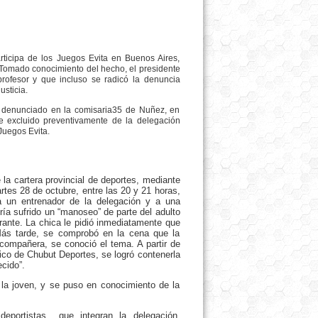
A
rticipa de los Juegos Evita en Buenos Aires,
 Tomado conocimiento del hecho, el presidente
rofesor y que incluso se radicó la denuncia
usticia.
y denunciado en la comisaria35 de Nuñez, en
e excluido preventivamente de la delegación
Juegos Evita.
 la cartera provincial de deportes, mediante
tes 28 de octubre, entre las 20 y 21 horas,
a un entrenador de la delegación y a una
ría sufrido un “manoseo” de parte del adulto
ante. La chica le pidió inmediatamente que
 Más tarde, se comprobó en la cena que la
compañera, se conoció el tema. A partir de
co de Chubut Deportes, se logró contenerla
cido”.
 la joven, y se puso en conocimiento de la
deportistas que integran la delegación,