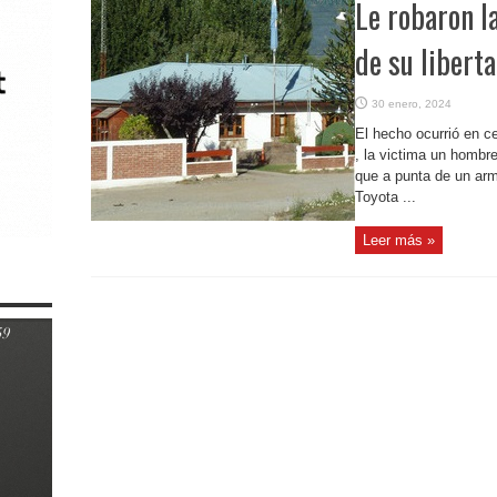
Le robaron l
de su libert
30 enero, 2024
El hecho ocurrió en ce
, la victima un hombr
que a punta de un ar
Toyota ...
Leer más »