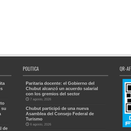
POLITICA
QR-AF
ita
Paritaria docente: el Gobierno del
es
Chubut alcanzó un acuerdo salarial
con los gremios del sector
7 agosto, 2026
to
 su
Chubut participó de una nueva
a
Asamblea del Consejo Federal de
Turismo
6 agosto, 2026
l de