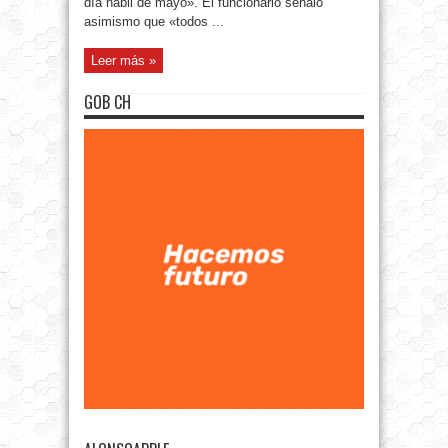
día hábil de mayo». El funcionario señaló
asimismo que «todos ...
Leer más »
GOB CH