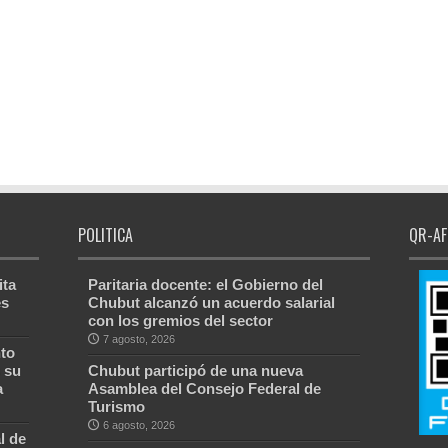
POLITICA
QR-AF
ita
Paritaria docente: el Gobierno del
es
Chubut alcanzó un acuerdo salarial
con los gremios del sector
7 agosto, 2026
to
 su
Chubut participó de una nueva
a
Asamblea del Consejo Federal de
Turismo
6 agosto, 2026
l de