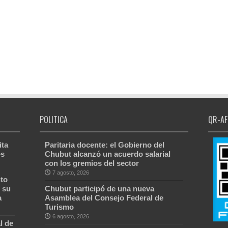
POLITICA
QR-AF
ita
Paritaria docente: el Gobierno del
es
Chubut alcanzó un acuerdo salarial
con los gremios del sector
7 agosto, 2026
to
 su
Chubut participó de una nueva
a
Asamblea del Consejo Federal de
Turismo
6 agosto, 2026
l de