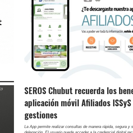
SEROS Chubut recuerda los benef
aplicación móvil Afiliados ISSyS 
gestiones
La App permite realizar consultas de manera rápida, segura y 
delegación. El usuario puede acceder a la credencial digital,rece