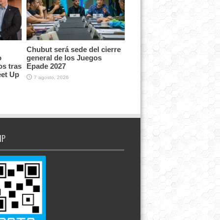
Chubut será sede del cierre
o
general de los Juegos
os tras
Epade 2027
eet Up
7 agosto, 2026
IP