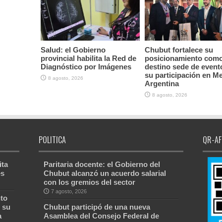
Salud: el Gobierno
Chubut fortalece su
provincial habilita la Red de
posicionamiento com
Diagnóstico por Imágenes
destino sede de event
su participación en M
8 agosto, 2026
Argentina
8 agosto, 2026
POLITICA
QR-AF
ita
Paritaria docente: el Gobierno del
es
Chubut alcanzó un acuerdo salarial
con los gremios del sector
7 agosto, 2026
to
 su
Chubut participó de una nueva
a
Asamblea del Consejo Federal de