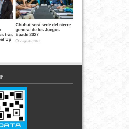
Chubut será sede del cierre
o
general de los Juegos
os tras
Epade 2027
eet Up
7 agosto, 2026
IP