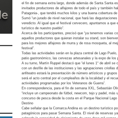
el fin de semana extra largo, donde además de Santa Santa es 
invitados productores de alfajores de todo el país y también h
Patagonia-, que tendrá muchos kilos y una buena cobertura de 
Sumó “un jurado de nivel nacional, que hará las degustaciones
veredicto. Al igual que el festival cervecero, apuntamos a que e
turístico de nuestro pueblo”.
Acerca de los participantes, precisó que “ya tenemos varias c
aquellos productores que quieran instalar su stand, son bienv
para los mejores alfajores de murra y de rosa mosqueta, al mejor
festival”.
Todas las actividades serán en la plaza central de Lago Puel
patio gastronómico, las cervezas artesanales y la expo de los 
A su turno, Martín Ruppel destacó que “el lunes 1° de abril se
con un desfile de las instituciones y las agrupaciones criollas 
anfiteatro estará la presentación de número artísticos y grupos 
será el acto central por el cumpleaños de la localidad y el rec
actividades programadas por los Veteranos de Guerra”.
En correspondencia, para el fin de semana XXL, Sebastián Oliv
“incluye un campeonato de fútbol, newcom, tejo y padel, más u
concurso de pesca desde la costa en el Parque Nacional Lago 
Destino
Cabe señalar que la Comarca Andina es un destino turístico por
patagónicos para pasar Semana Santa. El nivel de reservas y