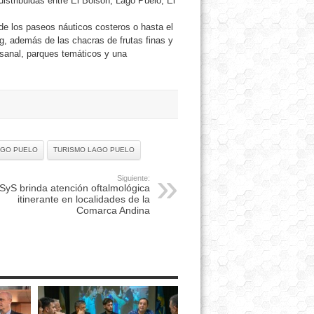
stribuidas entre El Bolsón, Lago Puelo, El
 de los paseos náuticos costeros o hasta el
ng, además de las chacras de frutas finas y
esanal, parques temáticos y una
AGO PUELO
TURISMO LAGO PUELO
Siguiente:
SyS brinda atención oftalmológica
itinerante en localidades de la
Comarca Andina