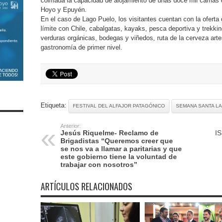
colmada la capacidad de alojamiento de unas doce mil camas di
Hoyo y Epuyén.
En el caso de Lago Puelo, los visitantes cuentan con la oferta
límite con Chile, cabalgatas, kayaks, pesca deportiva y trekki
verduras orgánicas, bodegas y viñedos, ruta de la cerveza art
gastronomía de primer nivel.
Etiqueta:
FESTIVAL DEL ALFAJOR PATAGÓNICO
SEMANA SANTA L
Anterior:
Jesús Riquelme- Reclamo de
IS
Brigadistas “Queremos creer que
se nos va a llamar a paritarias y que
este gobierno tiene la voluntad de
trabajar con nosotros”
ARTÍCULOS RELACIONADOS