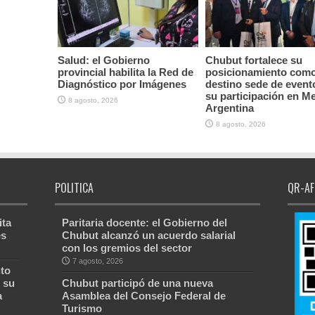
Salud: el Gobierno
Chubut fortalece su
provincial habilita la Red de
posicionamiento com
Diagnóstico por Imágenes
destino sede de event
su participación en M
8 agosto, 2026
Argentina
8 agosto, 2026
POLITICA
QR-AF
ita
Paritaria docente: el Gobierno del
es
Chubut alcanzó un acuerdo salarial
con los gremios del sector
7 agosto, 2026
to
 su
Chubut participó de una nueva
a
Asamblea del Consejo Federal de
Turismo