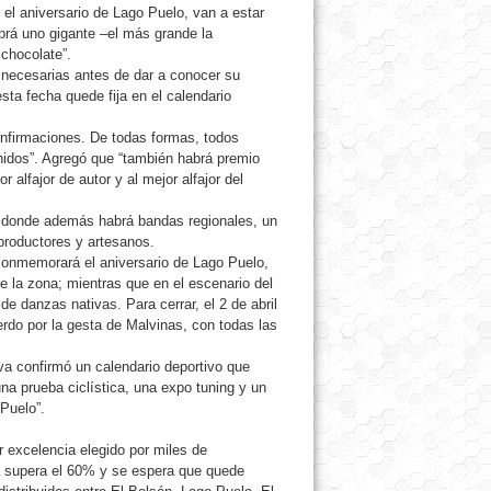
el aniversario de Lago Puelo, van a estar
abrá uno gigante –el más grande la
chocolate”.
 necesarias antes de dar a conocer su
sta fecha quede fija en el calendario
onfirmaciones. De todas formas, todos
enidos”. Agregó que “también habrá premio
 alfajor de autor y al mejor alfajor del
o, donde además habrá bandas regionales, un
productores y artesanos.
 conmemorará el aniversario de Lago Puelo,
de la zona; mientras que en el escenario del
de danzas nativas. Para cerrar, el 2 de abril
uerdo por la gesta de Malvinas, con todas las
a confirmó un calendario deportivo que
na prueba ciclística, una expo tuning y un
Puelo”.
 excelencia elegido por miles de
a supera el 60% y se espera que quede