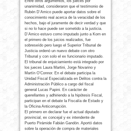
Entre otros argumentos, los jueces por
unanimidad, consideraron que el testimonio de
Rubén D´Amico puede aportar datos sobre el
conocimiento real acerca de la veracidad de los
hechos, bajo el juramente de decir verdad y que
si no lo hace puede ser sometido a la justicia.
D´Amico estuvo como imputado junto a Korn en
el primero de los juicios realizados, fue
sobreseído pero luego el Superior Tribunal de
Justicia ordenó un nuevo debate con otro
Tribunal y con solo el ex funcionario imputado.
El tribunal de enjuiciamiento está integrado por
los jueces Laura Martini, Jorge Novarino y
Martín O’Connor. En el debate participa la
Unidad Fiscal Especializada en Delitos contra la
Administración Público a cargo del fiscal
general Lucas Papini. En carácter de
querellantes y adhiriendo a la hipótesis Fiscal,
participan en el debate la Fiscalía de Estado y
la Oficina Anticorrupción.
El primero en declarar fue el actual diputado
provincial, ex concejal y ex intendente de
Puerto Pirámide Fabián Gandón. Aportó datos
sobre la operación de compra de materiales